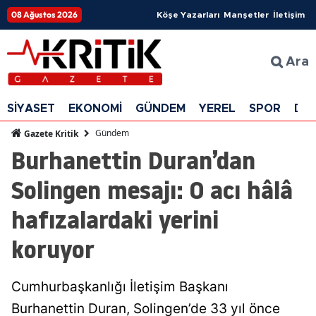
08 Ağustos 2026
Köşe Yazarları
Manşetler
İletişim
Ara
SİYASET
EKONOMİ
GÜNDEM
YEREL
SPOR
DÜ
Gündem
Gazete Kritik
Burhanettin Duran’dan
Solingen mesajı: O acı hâlâ
hafızalardaki yerini
koruyor
Cumhurbaşkanlığı İletişim Başkanı
Burhanettin Duran, Solingen’de 33 yıl önce