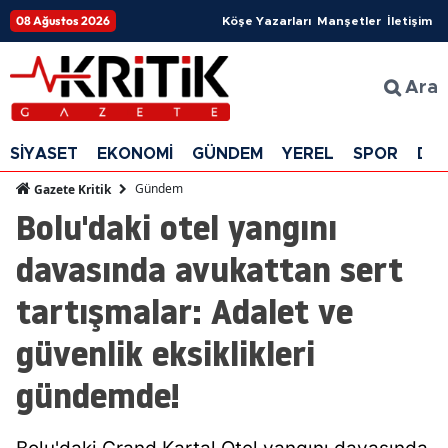
08 Ağustos 2026
Köşe Yazarları
Manşetler
İletişim
Ara
SİYASET
EKONOMİ
GÜNDEM
YEREL
SPOR
DÜ
Gündem
Gazete Kritik
Bolu'daki otel yangını
davasında avukattan sert
tartışmalar: Adalet ve
güvenlik eksiklikleri
gündemde!