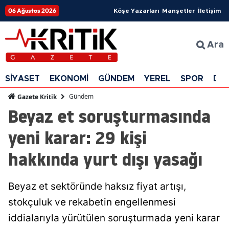
06 Ağustos 2026
Köşe Yazarları
Manşetler
İletişim
Ara
SİYASET
EKONOMİ
GÜNDEM
YEREL
SPOR
DÜ
Gündem
Gazete Kritik
Beyaz et soruşturmasında
yeni karar: 29 kişi
hakkında yurt dışı yasağı
Beyaz et sektöründe haksız fiyat artışı,
stokçuluk ve rekabetin engellenmesi
iddialarıyla yürütülen soruşturmada yeni karar