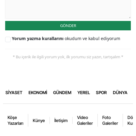
GÖNDER
Yorum yazma kurallarını
okudum ve kabul ediyorum
* Bu içerik ile ilgili yorum yok, ilk yorumu siz yazın, tartışalım *
SİYASET
EKONOMİ
GÜNDEM
YEREL
SPOR
DÜNYA
Köşe
Video
Foto
Dövi
Künye
İletişim
Yazarları
Galeriler
Galeriler
Kurl