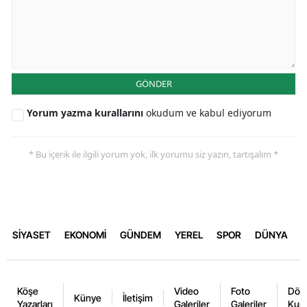
GÖNDER
Yorum yazma kurallarını
okudum ve kabul ediyorum
* Bu içerik ile ilgili yorum yok, ilk yorumu siz yazın, tartışalım *
SİYASET
EKONOMİ
GÜNDEM
YEREL
SPOR
DÜNYA
Köşe
Video
Foto
Dövi
Künye
İletişim
Yazarları
Galeriler
Galeriler
Kurl