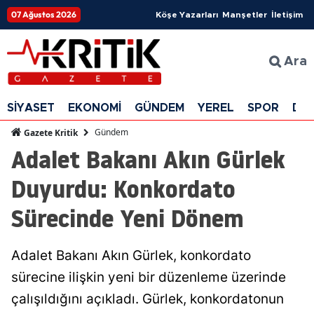
07 Ağustos 2026
Köşe Yazarları
Manşetler
İletişim
Ara
SİYASET
EKONOMİ
GÜNDEM
YEREL
SPOR
DÜ
Gündem
Gazete Kritik
Adalet Bakanı Akın Gürlek
Duyurdu: Konkordato
Sürecinde Yeni Dönem
Adalet Bakanı Akın Gürlek, konkordato
sürecine ilişkin yeni bir düzenleme üzerinde
çalışıldığını açıkladı. Gürlek, konkordatonun