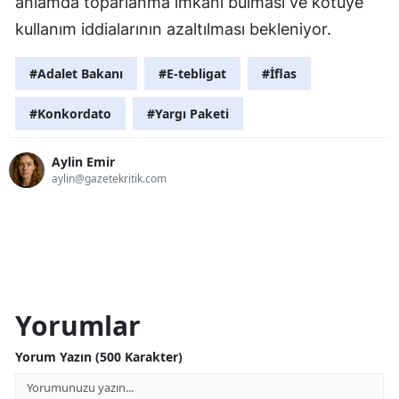
anlamda toparlanma imkânı bulması ve kötüye
kullanım iddialarının azaltılması bekleniyor.
#Adalet Bakanı
#E-tebligat
#İflas
#Konkordato
#Yargı Paketi
Aylin Emir
aylin@gazetekritik.com
Yorumlar
Yorum Yazın (500 Karakter)