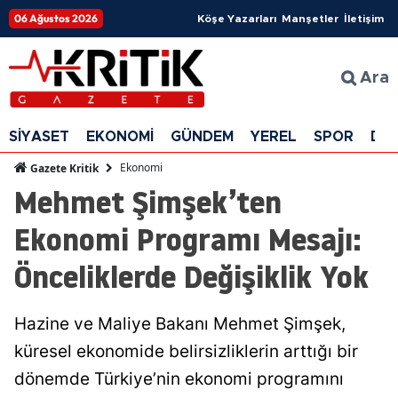
06 Ağustos 2026
Köşe Yazarları
Manşetler
İletişim
Ara
SİYASET
EKONOMİ
GÜNDEM
YEREL
SPOR
DÜ
Ekonomi
Gazete Kritik
Mehmet Şimşek’ten
Ekonomi Programı Mesajı:
Önceliklerde Değişiklik Yok
Hazine ve Maliye Bakanı Mehmet Şimşek,
küresel ekonomide belirsizliklerin arttığı bir
dönemde Türkiye’nin ekonomi programını