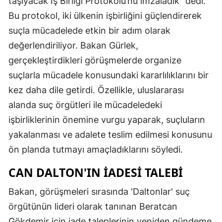
taşıyacak İş Birliği Protokolü’nü imzaladık" dedi.
Bu protokol, iki ülkenin işbirliğini güçlendirerek
suçla mücadelede etkin bir adım olarak
değerlendiriliyor. Bakan Gürlek,
gerçekleştirdikleri görüşmelerde organize
suçlarla mücadele konusundaki kararlılıklarını bir
kez daha dile getirdi. Özellikle, uluslararası
alanda suç örgütleri ile mücadeledeki
işbirliklerinin önemine vurgu yaparak, suçluların
yakalanması ve adalete teslim edilmesi konusunu
ön planda tutmayı amaçladıklarını söyledi.
CAN DALTON'IN İADESI TALEBI
Bakan, görüşmeleri sırasında 'Daltonlar' suç
örgütünün lideri olarak tanınan Beratcan
Gökdemir için iade taleplerinin yeniden gündeme