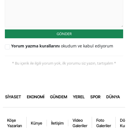
GÖNDER
Yorum yazma kurallarını
okudum ve kabul ediyorum
* Bu içerik ile ilgili yorum yok, ilk yorumu siz yazın, tartışalım *
SİYASET
EKONOMİ
GÜNDEM
YEREL
SPOR
DÜNYA
Köşe
Video
Foto
Dövi
Künye
İletişim
Yazarları
Galeriler
Galeriler
Kurl