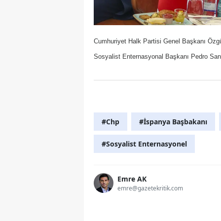
Cumhuriyet Halk Partisi Genel Başkanı Özgü
Sosyalist Enternasyonal Başkanı Pedro Sanch
#Chp
#İspanya Başbakanı
#Sosyalist Enternasyonel
Emre AK
emre@gazetekritik.com