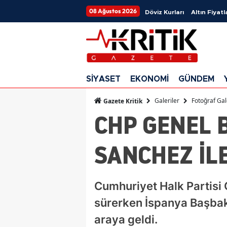
08 Ağustos 2026
Döviz Kurları
Altın Fiyatl
SİYASET
EKONOMİ
GÜNDEM
Galeriler
Fotoğraf Gal
Gazete Kritik
CHP GENEL 
SANCHEZ İL
Cumhuriyet Halk Partisi 
sürerken İspanya Başbak
araya geldi.