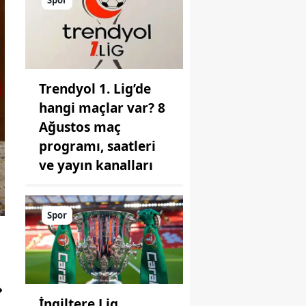
Spor
Trendyol 1. Lig’de
hangi maçlar var? 8
Ağustos maç
programı, saatleri
ve yayın kanalları
Spor
İngiltere Lig