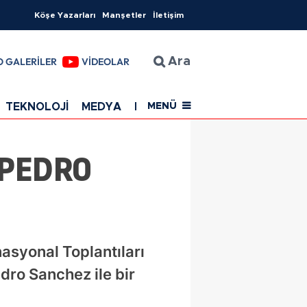
Köşe Yazarları
Manşetler
İletişim
O GALERİLER
VİDEOLAR
Ara
TEKNOLOJİ
MEDYA
EĞİTİM
SAĞLIK
Resmi Rekla
MENÜ
 PEDRO
asyonal Toplantıları
dro Sanchez ile bir