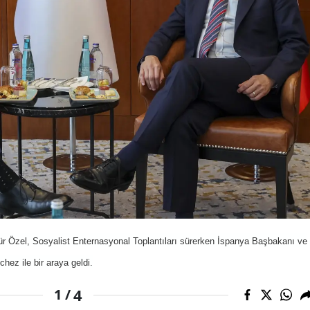
r Özel, Sosyalist Enternasyonal Toplantıları sürerken İspanya Başbakanı ve
ez ile bir araya geldi.
4
1 /