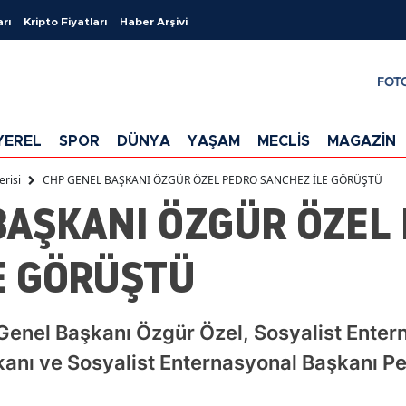
arı
Kripto Fiyatları
Haber Arşivi
FOT
YEREL
SPOR
DÜNYA
YAŞAM
MECLİS
MAGAZİN
erisi
CHP GENEL BAŞKANI ÖZGÜR ÖZEL PEDRO SANCHEZ İLE GÖRÜŞTÜ
BAŞKANI ÖZGÜR ÖZEL
E GÖRÜŞTÜ
Genel Başkanı Özgür Özel, Sosyalist Entern
anı ve Sosyalist Enternasyonal Başkanı Pe