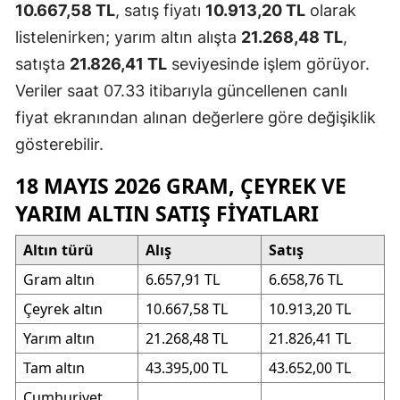
10.667,58 TL
, satış fiyatı
10.913,20 TL
olarak
listelenirken; yarım altın alışta
21.268,48 TL
,
satışta
21.826,41 TL
seviyesinde işlem görüyor.
Veriler saat 07.33 itibarıyla güncellenen canlı
fiyat ekranından alınan değerlere göre değişiklik
gösterebilir.
18 MAYIS 2026 GRAM, ÇEYREK VE
YARIM ALTIN SATIŞ FIYATLARI
Altın türü
Alış
Satış
Gram altın
6.657,91 TL
6.658,76 TL
Çeyrek altın
10.667,58 TL
10.913,20 TL
Yarım altın
21.268,48 TL
21.826,41 TL
Tam altın
43.395,00 TL
43.652,00 TL
Cumhuriyet