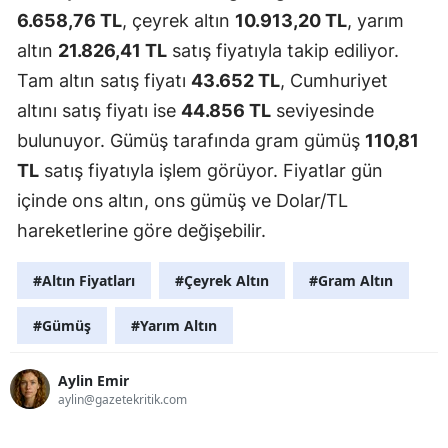
6.658,76 TL
, çeyrek altın
10.913,20 TL
, yarım
altın
21.826,41 TL
satış fiyatıyla takip ediliyor.
Tam altın satış fiyatı
43.652 TL
, Cumhuriyet
altını satış fiyatı ise
44.856 TL
seviyesinde
bulunuyor. Gümüş tarafında gram gümüş
110,81
TL
satış fiyatıyla işlem görüyor. Fiyatlar gün
içinde ons altın, ons gümüş ve Dolar/TL
hareketlerine göre değişebilir.
#Altın Fiyatları
#Çeyrek Altın
#Gram Altın
#Gümüş
#Yarım Altın
Aylin Emir
aylin@gazetekritik.com