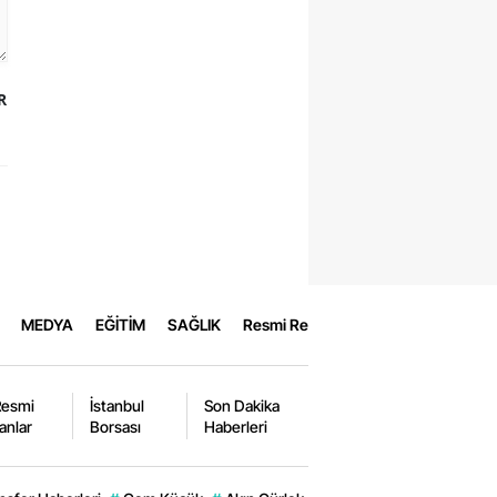
R
MEDYA
EĞİTİM
SAĞLIK
Resmi Reklamlar
Resmi
İstanbul
Son Dakika
lanlar
Borsası
Haberleri