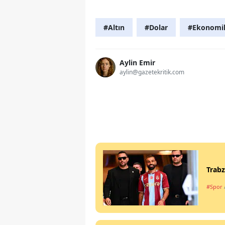
#Altın
#Dolar
#Ekonomi
Aylin Emir
aylin@gazetekritik.com
Trabz
#Spor