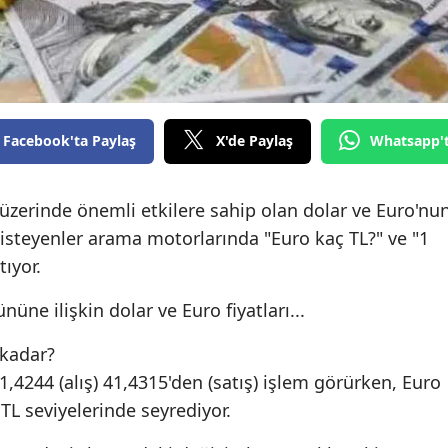
Facebook'ta Paylaş
X'de Paylaş
Whatsapp'
üzerinde önemli etkilere sahip olan dolar ve Euro'nu
isteyenler arama motorlarında "Euro kaç TL?" ve "1
tıyor.
üne ilişkin dolar ve Euro fiyatları...
 kadar?
41,4244 (alış) 41,4315'den (satış) işlem görürken, Euro
 TL seviyelerinde seyrediyor.