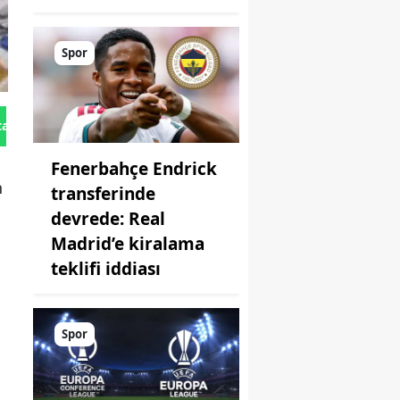
Spor
tan Gönder
Fenerbahçe Endrick
n
transferinde
devrede: Real
Madrid’e kiralama
teklifi iddiası
Spor