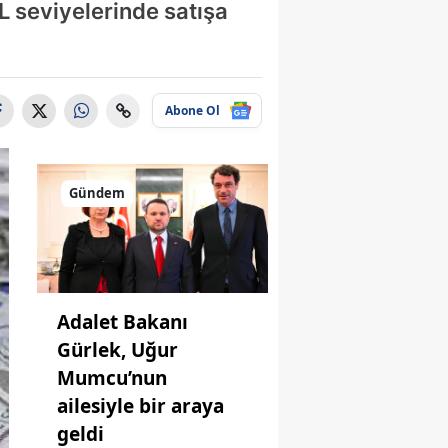
L seviyelerinde satışa
Abone Ol
Gündem
Adalet Bakanı
Gürlek, Uğur
Mumcu’nun
ailesiyle bir araya
geldi