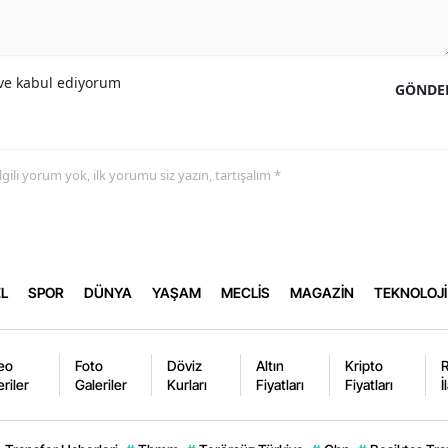
e kabul ediyorum
GÖNDE
 ilgili yorum yok, ilk yorumu siz yazın, tartışalım *
L
SPOR
DÜNYA
YAŞAM
MECLİS
MAGAZİN
TEKNOLOJİ
eo
Foto
Döviz
Altın
Kripto
eriler
Galeriler
Kurları
Fiyatları
Fiyatları
İ