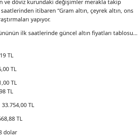
tın ve döviz kurundaki değişimler merakla takip
 saatlerinden itibaren “Gram altın, çeyrek altın, ons
raştırmaları yapıyor.
nünün ilk saatlerinde güncel altın fiyatları tablosu…
,19 TL
6,00 TL
1,00 TL
,98 TL
: 33.754,00 TL
668,88 TL
78 dolar