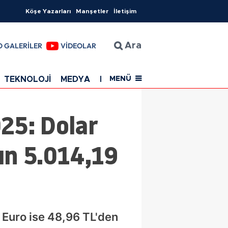
Köşe Yazarları
Manşetler
İletişim
O GALERİLER
VİDEOLAR
Ara
TEKNOLOJİ
MEDYA
EĞİTİM
SAĞLIK
Resmi Rekla
MENÜ
025: Dolar
ın 5.014,19
, Euro ise 48,96 TL'den