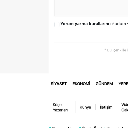
Yorum yazma kurallarını
okudum v
* Bu içerik ile
SİYASET
EKONOMİ
GÜNDEM
YERE
Köşe
Vid
Künye
İletişim
Yazarları
Gal