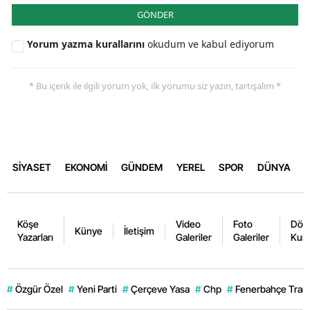
GÖNDER
Yorum yazma kurallarını
okudum ve kabul ediyorum
* Bu içerik ile ilgili yorum yok, ilk yorumu siz yazın, tartışalım *
SİYASET
EKONOMİ
GÜNDEM
YEREL
SPOR
DÜNYA
Köşe
Video
Foto
Dövi
Künye
İletişim
Yazarları
Galeriler
Galeriler
Kurl
#
Özgür Özel
#
Yeni Parti
#
Çerçeve Yasa
#
Chp
#
Fenerbahçe Trans