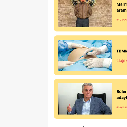
Marma
arama
#Gün
TBMM'
#Sağlı
Büle
aday
#Siyas