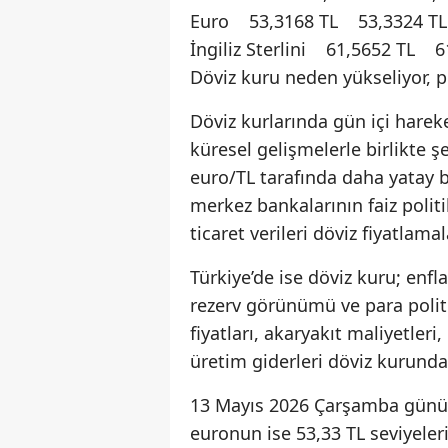
Euro 53,3168 TL 53,3324 TL
İngiliz Sterlini 61,5652 TL 6
Döviz kuru neden yükseliyor, p
Döviz kurlarında gün içi harek
küresel gelişmelerle birlikte şe
euro/TL tarafında daha yatay b
merkez bankalarının faiz politik
ticaret verileri döviz fiyatlam
Türkiye’de ise döviz kuru; enfl
rezerv görünümü ve para politik
fiyatları, akaryakıt maliyetleri,
üretim giderleri döviz kurunda
13 Mayıs 2026 Çarşamba günü i
euronun ise 53,33 TL seviyele