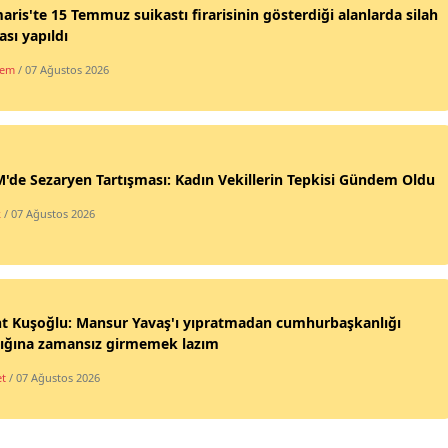
ris'te 15 Temmuz suikastı firarisinin gösterdiği alanlarda silah
sı yapıldı
dem
/ 07 Ağustos 2026
de Sezaryen Tartışması: Kadın Vekillerin Tepkisi Gündem Oldu
k
/ 07 Ağustos 2026
nt Kuşoğlu: Mansur Yavaş'ı yıpratmadan cumhurbaşkanlığı
lığına zamansız girmemek lazım
et
/ 07 Ağustos 2026