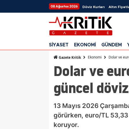
08 Ağustos 2026
Döviz Kurları
Altın Fiyatl
SİYASET
EKONOMİ
GÜNDEM
Ekonomi
Dolar ve eur
Gazete Kritik
Dolar ve eu
güncel döviz
13 Mayıs 2026 Çarşamba 
görürken, euro/TL 53,33 T
koruyor.