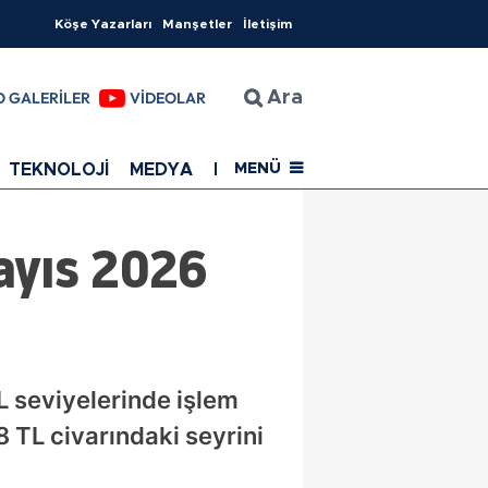
Köşe Yazarları
Manşetler
İletişim
O GALERİLER
VİDEOLAR
Ara
TEKNOLOJİ
MEDYA
EĞİTİM
SAĞLIK
Resmi Rekla
MENÜ
ayıs 2026
 seviyelerinde işlem
8 TL civarındaki seyrini