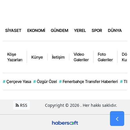
SİYASET
EKONOMİ
GÜNDEM
YEREL
SPOR
DÜNYA
Köşe
Video
Foto
Dövi
Künye
İletişim
Yazarları
Galeriler
Galeriler
Kurl
#
Çerçeve Yasa
#
Özgür Özel
#
Fenerbahçe Transfer Haberleri
#
Tb
RSS
Copyright © 2026 . Her hakkı saklıdır.