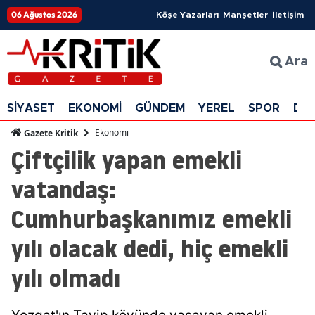
06 Ağustos 2026
Köşe Yazarları
Manşetler
İletişim
Ara
SİYASET
EKONOMİ
GÜNDEM
YEREL
SPOR
DÜ
Ekonomi
Gazete Kritik
Çiftçilik yapan emekli
vatandaş:
Cumhurbaşkanımız emekli
yılı olacak dedi, hiç emekli
yılı olmadı