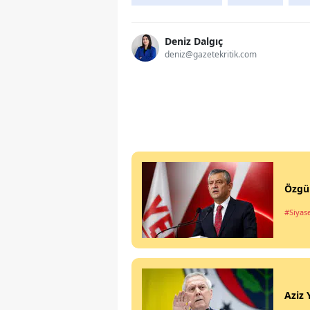
Deniz Dalgıç
deniz@gazetekritik.com
Özgür
#Siyas
Aziz 