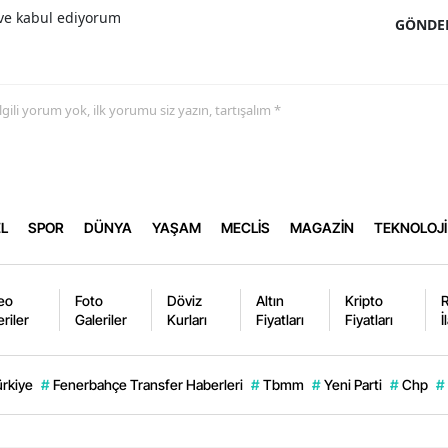
e kabul ediyorum
GÖNDE
 ilgili yorum yok, ilk yorumu siz yazın, tartışalım *
L
SPOR
DÜNYA
YAŞAM
MECLİS
MAGAZİN
TEKNOLOJİ
eo
Foto
Döviz
Altın
Kripto
eriler
Galeriler
Kurları
Fiyatları
Fiyatları
İ
ürkiye
#
Fenerbahçe Transfer Haberleri
#
Tbmm
#
Yeni Parti
#
Chp
#