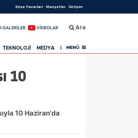
Köşe Yazarları
Manşetler
İletişim
O GALERİLER
VİDEOLAR
Ara
TEKNOLOJİ
MEDYA
EĞİTİM
SAĞLIK
Resmi Rekla
MENÜ
ı 10
sıyla 10 Haziran'da