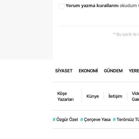
Yorum yazma kurallarını
okudum v
* Bu içerik ile
SİYASET
EKONOMİ
GÜNDEM
YERE
Köşe
Vid
Künye
İletişim
Yazarları
Gal
#
Özgür Özel
#
Çerçeve Yasa
#
Terörsüz T