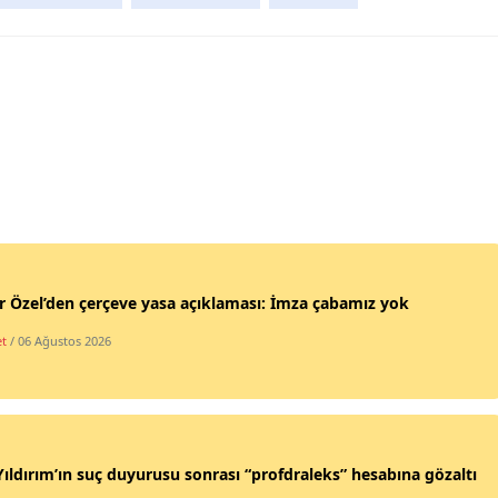
 Özel’den çerçeve yasa açıklaması: İmza çabamız yok
et
/ 06 Ağustos 2026
Yıldırım’ın suç duyurusu sonrası “profdraleks” hesabına gözaltı