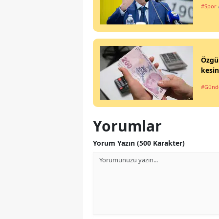
#Spor
Özgür
kesin
#Gün
Yorumlar
Yorum Yazın (500 Karakter)