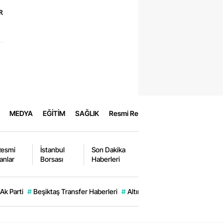
R
MEDYA
EĞİTİM
SAĞLIK
Resmi Reklamlar
Resmi
İstanbul
Son Dakika
lanlar
Borsası
Haberleri
Ak Parti
#
Beşiktaş Transfer Haberleri
#
Altın Fiyatları