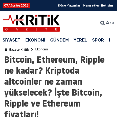
07 Ağustos 2026
Köşe Yazarları
Manşetler
İletişim
Ara
SİYASET
EKONOMİ
GÜNDEM
YEREL
SPOR
DÜ
Ekonomi
Gazete Kritik
Bitcoin, Ethereum, Ripple
ne kadar? Kriptoda
altcoinler ne zaman
yükselecek? İşte Bitcoin,
Ripple ve Ethereum
fiyatları!