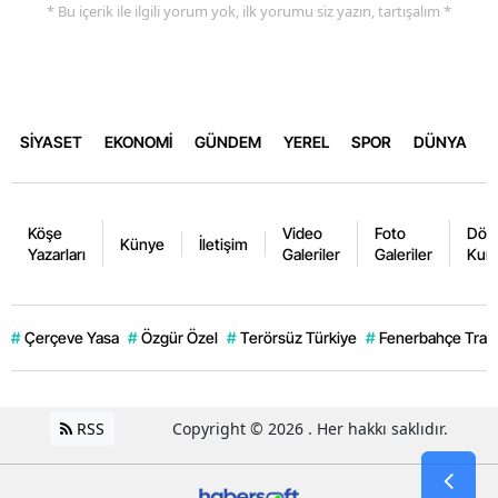
* Bu içerik ile ilgili yorum yok, ilk yorumu siz yazın, tartışalım *
SİYASET
EKONOMİ
GÜNDEM
YEREL
SPOR
DÜNYA
Köşe
Video
Foto
Dövi
Künye
İletişim
Yazarları
Galeriler
Galeriler
Kurl
#
Çerçeve Yasa
#
Özgür Özel
#
Terörsüz Türkiye
#
Fenerbahçe Trans
RSS
Copyright © 2026 . Her hakkı saklıdır.