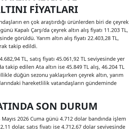
TINI FIYATLARI
ndaşların en çok araştırdığı ürünlerden biri de çeyrek
ünü Kapalı Çarşı’da çeyrek altın alış fiyatı 11.203 TL,
esinde görüldü. Yarım altın alış fiyatı 22.403,28 TL,
rak takip edildi.
44.682,94 TL, satış fiyatı 45.061,92 TL seviyesinde yer
a takip edilen Ata altın ise 45.849 TL alış, 46.204 TL
ellikle düğün sezonu yaklaşırken çeyrek altın, yarım
atlarındaki hareketlilik vatandaşların gündeminde
YATINDA SON DURUM
 8 Mayıs 2026 Cuma günü 4.712 dolar bandında işlem
12,11 dolar, satış fiyatı ise 4.712,67 dolar seviyesinde