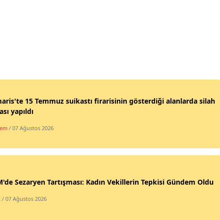
ris'te 15 Temmuz suikastı firarisinin gösterdiği alanlarda silah
sı yapıldı
dem
/ 07 Ağustos 2026
de Sezaryen Tartışması: Kadın Vekillerin Tepkisi Gündem Oldu
k
/ 07 Ağustos 2026