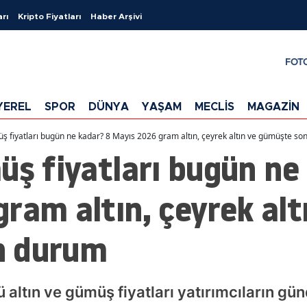
arı
Kripto Fiyatları
Haber Arşivi
FOT
YEREL
SPOR
DÜNYA
YAŞAM
MECLİS
MAGAZİN
üş fiyatları bugün ne kadar? 8 Mayıs 2026 gram altın, çeyrek altın ve gümüşte s
üş fiyatları bugün ne
ram altın, çeyrek alt
n durum
ltın ve gümüş fiyatları yatırımcıların gü