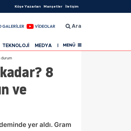
Köşe Yazarları
Manşetler
İletişim
O GALERİLER
VİDEOLAR
Ara
TEKNOLOJİ
MEDYA
EĞİTİM
SAĞLIK
Resmi Rekla
MENÜ
on durum
 kadar? 8
ın ve
ndeminde yer aldı. Gram