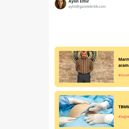
Aylin Emir
aylin@gazetekritik.com
Marma
arama
#Gün
TBMM'
#Sağlı