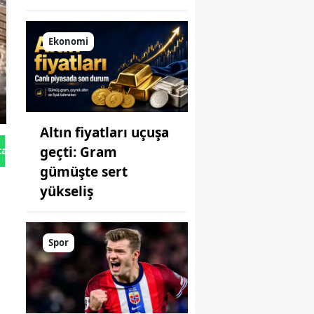
Ekonomi
Altın fiyatları uçuşa
geçti: Gram
tan Gönder
gümüşte sert
yükseliş
Spor
.