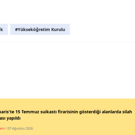
ök
#Yükseköğretim Kurulu
ris'te 15 Temmuz suikastı firarisinin gösterdiği alanlarda silah
sı yapıldı
dem
/ 07 Ağustos 2026