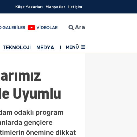
Köşe Yazarları
Manşetler
İletişim
O GALERİLER
VİDEOLAR
Ara
TEKNOLOJİ
MEDYA
EĞİTİM
SAĞLIK
Resmi Rekla
MENÜ
larımız
yle Uyumlu
hdam odaklı program
lanlarda gençlere
timlerin önemine dikkat