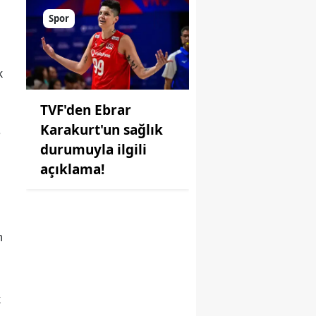
Spor
k
TVF'den Ebrar
Karakurt'un sağlık
e
durumuyla ilgili
açıklama!
n
k