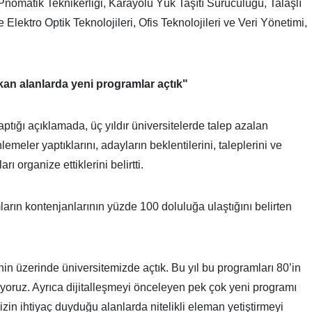
e Pnömatik Teknikerliği, Karayolu Yük Taşıtı Sürücülüğü, Talaşlı
 Elektro Optik Teknolojileri, Ofis Teknolojileri ve Veri Yönetimi,
kan alanlarda yeni programlar açtık"
ptığı açıklamada, üç yıldır üniversitelerde talep azalan
meler yaptıklarını, adayların beklentilerini, taleplerini ve
ı organize ettiklerini belirtti.
ların kontenjanlarının yüzde 100 doluluğa ulaştığını belirten
in üzerinde üniversitemizde açtık. Bu yıl bu programları 80’in
ıyoruz. Ayrıca dijitalleşmeyi önceleyen pek çok yeni programı
zin ihtiyaç duyduğu alanlarda nitelikli eleman yetiştirmeyi