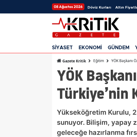
08 Ağustos 2026
Döviz Kurları
Altın Fiyatl
SİYASET
EKONOMİ
GÜNDEM
Eğitim
YÖK Başkanı Öz
Gazete Kritik
YÖK Başkanı
Türkiye’nin 
Yükseköğretim Kurulu, 2
sunuyor. Bilişim, yapay 
geleceğe hazırlanma fırs