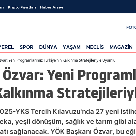
arı
Kripto Fiyatları
Haber Arşivi
FOT
YEREL
SPOR
DÜNYA
YAŞAM
MECLİS
MAGAZİN
var: Yeni Programlarımız Türkiye’nin Kalkınma Stratejileriyle Uyumlu
 Özvar: Yeni Program
Kalkınma Stratejileri
025-YKS Tercih Kılavuzu'nda 27 yeni isti
zeka, yeşil dönüşüm, sağlık ve tarım gibi a
atı sağlanacak. YÖK Başkanı Özvar, bu eği