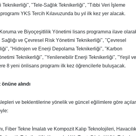
i Teknikerliği", "Tele-Sağlık Teknikerliği", "Tıbbi Veri İşleme
 programı YKS Tercih Kılavuzunda bu yıl ilk kez yer alacak.
Koruma ve Biyoçeşitlilik Yönetimi lisans programına ilave olara
vre Sağlığı ve Çevresel Risk Yönetimi Teknikerliği", "Çevresel
iği", "Hidrojen ve Enerji Depolama Teknikerliği", "Karbon
netimi Teknikerliği", "Yenilenebilir Enerji Teknikerliği", "Yeşil v
ere 8 yeni önlisans programı ilk kez öğrencilerle buluşacak.
z önüne alındı
lepleri ve beklentilerine yönelik ve güncel eğilimlere göre açıla
yle:
ı, Fiber Tekne İmalatı ve Kompozit Kalıp Teknolojileri, Havacılı