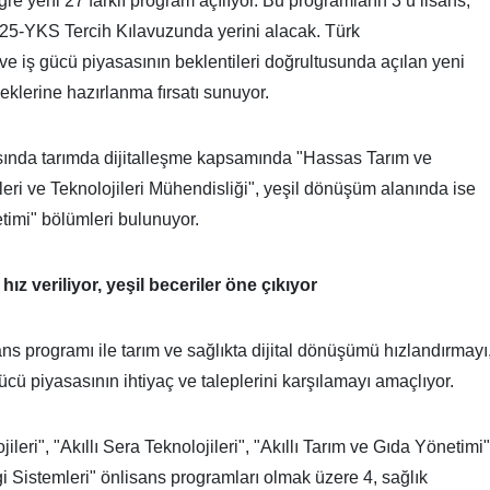
e yeni 27 farklı program açılıyor. Bu programların 3’ü lisans,
025-YKS Tercih Kılavuzunda yerini alacak. Türk
ve iş gücü piyasasının beklentileri doğrultusunda açılan yeni
klerine hazırlanma fırsatı sunuyor.
asında tarımda dijitalleşme kapsamında "Hassas Tarım ve
leri ve Teknolojileri Mühendisliği", yeşil dönüşüm alanında ise
timi" bölümleri bulunuyor.
ız veriliyor, yeşil beceriler öne çıkıyor
s programı ile tarım ve sağlıkta dijital dönüşümü hızlandırmayı
gücü piyasasının ihtiyaç ve taleplerini karşılamayı amaçlıyor.
ileri", "Akıllı Sera Teknolojileri", "Akıllı Tarım ve Gıda Yönetimi"
i Sistemleri" önlisans programları olmak üzere 4, sağlık