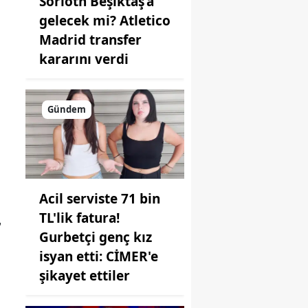
Sörloth Beşiktaş’a
gelecek mi? Atletico
Madrid transfer
kararını verdi
Gündem
Acil serviste 71 bin
TL'lik fatura!
,
Gurbetçi genç kız
isyan etti: CİMER'e
şikayet ettiler