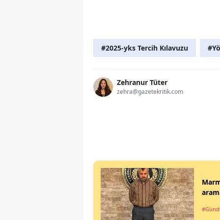
#2025-yks Tercih Kılavuzu
#Y
Zehranur Tüter
zehra@gazetekritik.com
Marma
arama
#Gün