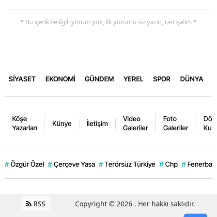
* Bu içerik ile ilgili yorum yok, ilk yorumu siz yazın, tartışalım *
SİYASET
EKONOMİ
GÜNDEM
YEREL
SPOR
DÜNYA
Köşe
Video
Foto
Dövi
Künye
İletişim
Yazarları
Galeriler
Galeriler
Kurl
#
Özgür Özel
#
Çerçeve Yasa
#
Terörsüz Türkiye
#
Chp
#
Fenerbahç
RSS
Copyright © 2026 . Her hakkı saklıdır.