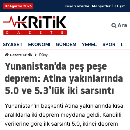
07 Ağustos 2026
Köşe Yazarları
Manşetler
İletişim
Ara
SİYASET
EKONOMİ
GÜNDEM
YEREL
SPOR
DÜ
Dünya
Gazete Kritik
Yunanistan’da peş peşe
deprem: Atina yakınlarında
5.0 ve 5.3’lük iki sarsıntı
Yunanistan’ın başkenti Atina yakınlarında kısa
aralıklarla iki deprem meydana geldi. Kandilli
verilerine göre ilk sarsıntı 5.0, ikinci deprem