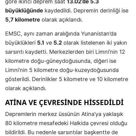
göre ikinci deprem saat
13.02’de 5.3
büyüklüğünde
kaydedildi. Depremin derinliği ise
5,7 kilometre
olarak açıklandı.
EMSC, aynı zaman aralığında Yunanistan’da
büyüklükleri
5.1
ve
5.2
olarak listelenen iki yakın
sarsıntı kaydetti. Merkezlerden biri Limni’nin 12
kilometre doğu-güneydoğusunda, diğeri ise
Limni’nin 5 kilometre doğu-kuzeydoğusunda
gösterildi. Derinlikler 5 kilometre ve 10 kilometre
olarak açıklandı.
ATINA VE ÇEVRESINDE HISSEDILDI
Depremlerin merkez üssünün Atina’ya yaklaşık
80 kilometre mesafedeki Halkida çevresi olduğu
bildirildi. Bu nedenle sarsıntılar başkentte de