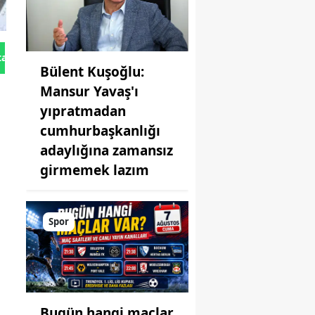
tan Gönder
Bülent Kuşoğlu:
Mansur Yavaş'ı
yıpratmadan
cumhurbaşkanlığı
adaylığına zamansız
girmemek lazım
Spor
Bugün hangi maçlar