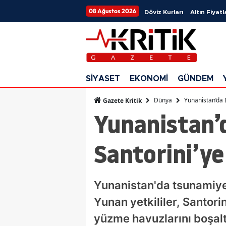
08 Ağustos 2026
Döviz Kurları
Altın Fiyatl
SİYASET
EKONOMİ
GÜNDEM
Dünya
Yunanistan’da D
Gazete Kritik
Yunanistan’d
Santorini’ye
Yunanistan'da tsunamiye
Yunan yetkililer, Santori
yüzme havuzlarını boşalt