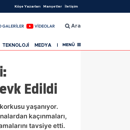
Köşe Yazarları
Manşetler
İletişim
O GALERİLER
VİDEOLAR
Ara
TEKNOLOJİ
MEDYA
EĞİTİM
SAĞLIK
Resmi Rekla
MENÜ
i:
evk Edildi
korkusu yaşanıyor.
binalardan kaçınmaları,
malarını tavsiye etti.