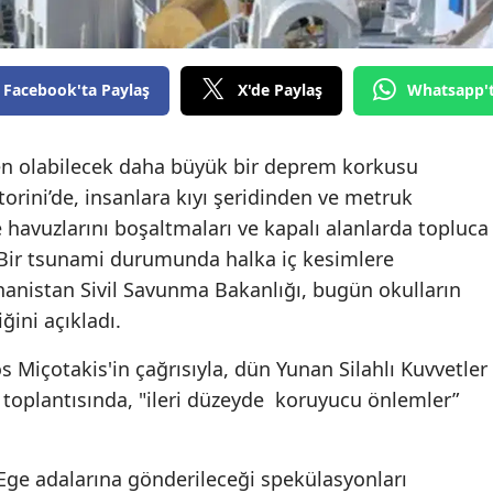
Facebook'ta Paylaş
X'de Paylaş
Whatsapp'
n olabilecek daha büyük bir deprem korkusu
ntorini’de, insanlara kıyı şeridinden ve metruk
havuzlarını boşaltmaları ve kapalı alanlarda topluca
 Bir tsunami durumunda halka iç kesimlere
unanistan Sivil Savunma Bakanlığı, bugün okulların
iğini açıkladı.
 Miçotakis'in çağrısıyla, dün Yunan Silahlı Kuvvetler
 toplantısında, "ileri düzeyde koruyucu önlemler”
ge adalarına gönderileceği spekülasyonları