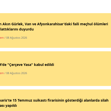
 Akın Gürlek, Van ve Afyonkarahisar'daki faili meçhul ölümleri
lattıklarını duyurdu
dem
/ 08 Ağustos 2026
de "Çerçeve Yasa" kabul edildi
dem
/ 08 Ağustos 2026
ris'te 15 Temmuz suikastı firarisinin gösterdiği alanlarda silah
sı yapıldı