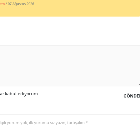
dem
/ 07 Ağustos 2026
e kabul ediyorum
GÖNDE
 ilgili yorum yok, ilk yorumu siz yazın, tartışalım *