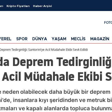
arı
Kripto Fiyatları
Haber Arşivi
FOT
YEREL
SPOR
DÜNYA
YAŞAM
MECLİS
MAGAZİN
eprem Tedirginliği: Santorini’ye Acil Müdahale Ekibi Sevk Edildi
a Deprem Tedirginliğ
 Acil Müdahale Ekibi S
 neden olabilecek daha büyük bir deprem 
ni’de, insanlara kıyı şeridinden ve metruk 
maları ve kapalı alanlarda topluca bulunma