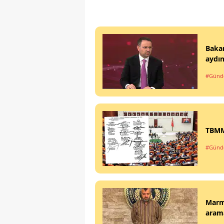
Bakan
aydın
#Gün
TBMM'
#Gün
Marma
arama