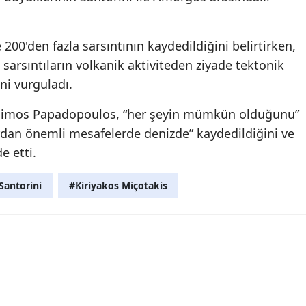
200'den fazla sarsıntının kaydedildiğini belirtirken,
e sarsıntıların volkanik aktiviteden ziyade tektonik
ini vurguladı.
asimos Papadopoulos, “her şeyin mümkün olduğunu”
ardan önemli mesafelerde denizde” kaydedildiğini ve
e etti.
Santorini
#Kiriyakos Miçotakis