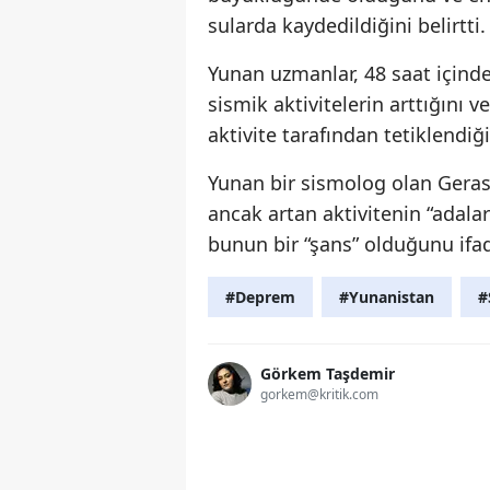
sularda kaydedildiğini belirtti.
Yunan uzmanlar, 48 saat içinde 
sismik aktivitelerin arttığını v
aktivite tarafından tetiklendiğ
Yunan bir sismolog olan Ger
ancak artan aktivitenin “adal
bunun bir “şans” olduğunu ifad
#Deprem
#Yunanistan
#
Görkem Taşdemir
gorkem@kritik.com