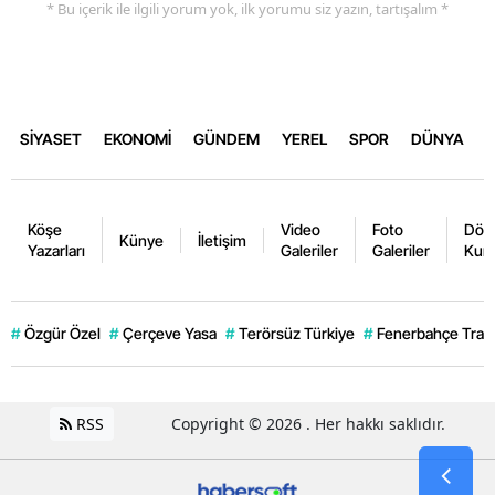
* Bu içerik ile ilgili yorum yok, ilk yorumu siz yazın, tartışalım *
SİYASET
EKONOMİ
GÜNDEM
YEREL
SPOR
DÜNYA
Köşe
Video
Foto
Dövi
Künye
İletişim
Yazarları
Galeriler
Galeriler
Kurl
#
Özgür Özel
#
Çerçeve Yasa
#
Terörsüz Türkiye
#
Fenerbahçe Trans
RSS
Copyright © 2026 . Her hakkı saklıdır.