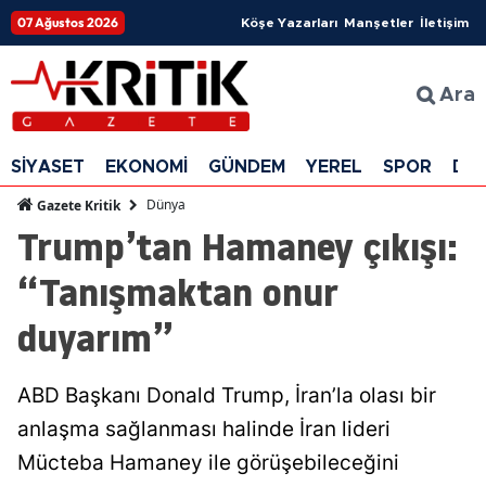
07 Ağustos 2026
Köşe Yazarları
Manşetler
İletişim
Ara
SİYASET
EKONOMİ
GÜNDEM
YEREL
SPOR
DÜ
Dünya
Gazete Kritik
Trump’tan Hamaney çıkışı:
“Tanışmaktan onur
duyarım”
ABD Başkanı Donald Trump, İran’la olası bir
anlaşma sağlanması halinde İran lideri
Mücteba Hamaney ile görüşebileceğini