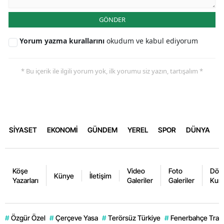
GÖNDER
Yorum yazma kurallarını
okudum ve kabul ediyorum
* Bu içerik ile ilgili yorum yok, ilk yorumu siz yazın, tartışalım *
SİYASET
EKONOMİ
GÜNDEM
YEREL
SPOR
DÜNYA
Köşe
Video
Foto
Dövi
Künye
İletişim
Yazarları
Galeriler
Galeriler
Kurl
#
Özgür Özel
#
Çerçeve Yasa
#
Terörsüz Türkiye
#
Fenerbahçe Trans