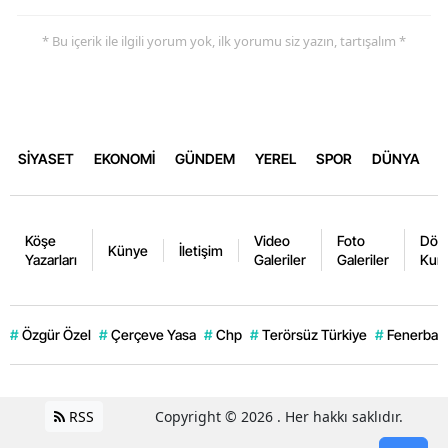
* Bu içerik ile ilgili yorum yok, ilk yorumu siz yazın, tartışalım *
SİYASET
EKONOMİ
GÜNDEM
YEREL
SPOR
DÜNYA
Köşe
Video
Foto
Dövi
Künye
İletişim
Yazarları
Galeriler
Galeriler
Kurl
#
Özgür Özel
#
Çerçeve Yasa
#
Chp
#
Terörsüz Türkiye
#
Fenerbahç
RSS
Copyright © 2026 . Her hakkı saklıdır.