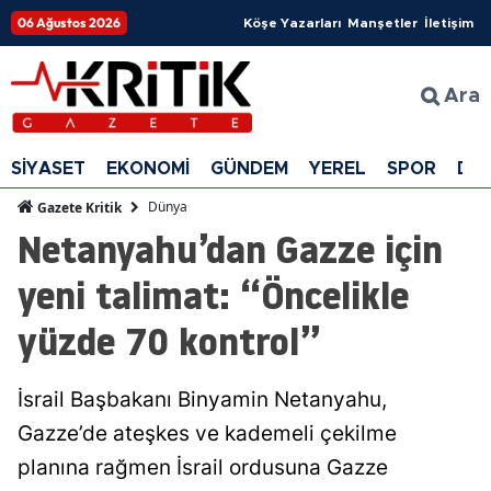
06 Ağustos 2026
Köşe Yazarları
Manşetler
İletişim
Ara
SİYASET
EKONOMİ
GÜNDEM
YEREL
SPOR
DÜ
Dünya
Gazete Kritik
Netanyahu’dan Gazze için
yeni talimat: “Öncelikle
yüzde 70 kontrol”
İsrail Başbakanı Binyamin Netanyahu,
Gazze’de ateşkes ve kademeli çekilme
planına rağmen İsrail ordusuna Gazze