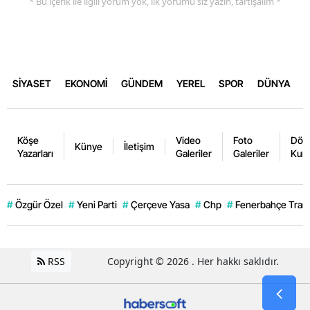
* Bu içerik ile ilgili yorum yok, ilk yorumu siz yazın, tartışalım *
SİYASET
EKONOMİ
GÜNDEM
YEREL
SPOR
DÜNYA
Köşe
Video
Foto
Dövi
Künye
İletişim
Yazarları
Galeriler
Galeriler
Kurl
#
Özgür Özel
#
Yeni Parti
#
Çerçeve Yasa
#
Chp
#
Fenerbahçe Trans
RSS
Copyright © 2026 . Her hakkı saklıdır.