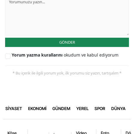
GÖNDER
Yorum yazma kurallarını
okudum ve kabul ediyorum
* Bu içerik ile ilgili yorum yok, ilk yorumu siz yazın, tartışalım *
SİYASET
EKONOMİ
GÜNDEM
YEREL
SPOR
DÜNYA
Köşe
Video
Foto
Dövi