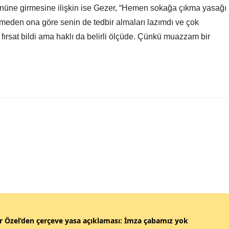
gününe girmesine ilişkin ise Gezer, “Hemen sokağa çıkma yasağı
ümeden ona göre senin de tedbir almaları lazımdı ve çok
r fırsat bildi ama haklı da belirli ölçüde. Çünkü muazzam bir
 Özel’den çerçeve yasa açıklaması: İmza çabamız yok