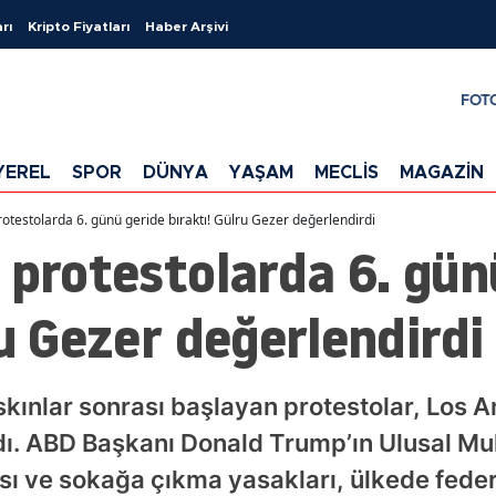
rı
Kripto Fiyatları
Haber Arşivi
FOT
YEREL
SPOR
DÜNYA
YAŞAM
MECLİS
MAGAZİN
rotestolarda 6. günü geride bıraktı! Gülru Gezer değerlendirdi
 protestolarda 6. gün
ru Gezer değerlendirdi
kınlar sonrası başlayan protestolar, Los 
dı. ABD Başkanı Donald Trump’ın Ulusal Muha
 ve sokağa çıkma yasakları, ülkede feder