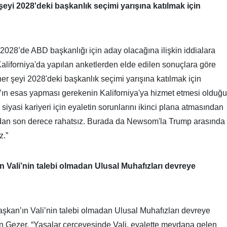
şeyi 2028'deki başkanlık seçimi yarışına katılmak için
2028’de ABD başkanlığı için aday olacağına ilişkin iddialara
Kaliforniya'da yapılan anketlerden elde edilen sonuçlara göre
er şeyi 2028'deki başkanlık seçimi yarışına katılmak için
ın esas yapması gerekenin Kaliforniya'ya hizmet etmesi olduğu
k siyasi kariyeri için eyaletin sorunlarını ikinci plana atmasından
undan son derece rahatsız. Burada da Newsom'la Trump arasında
z.”
ın Vali’nin talebi olmadan Ulusal Muhafızları devreye
Başkan’ın Vali’nin talebi olmadan Ulusal Muhafızları devreye
n Gezer, “Yasalar çerçevesinde Vali, eyalette meydana gelen