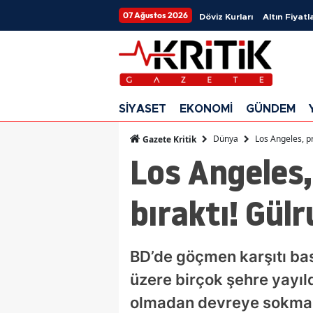
07 Ağustos 2026
Döviz Kurları
Altın Fiyatla
SİYASET
EKONOMİ
GÜNDEM
Dünya
Los Angeles, p
Gazete Kritik
Los Angeles,
bıraktı! Gül
BD’de göçmen karşıtı bas
üzere birçok şehre yayıl
olmadan devreye sokması