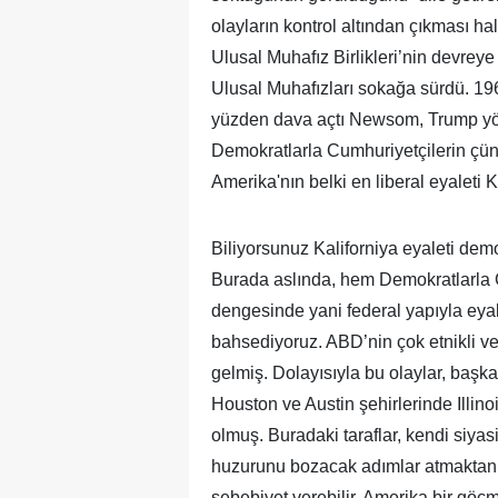
olayların kontrol altından çıkması h
Ulusal Muhafız Birlikleri’nin devre
Ulusal Muhafızları sokağa sürdü. 196
yüzden dava açtı Newsom, Trump yöne
Demokratlarla Cumhuriyetçilerin çünk
Amerika'nın belki en liberal eyaleti K
Biliyorsunuz Kaliforniya eyaleti demo
Burada aslında, hem Demokratlarla 
dengesinde yani federal yapıyla eyal
bahsediyoruz. ABD’nin çok etnikli ve
gelmiş. Dolayısıyla bu olaylar, başk
Houston ve Austin şehirlerinde Illin
olmuş. Buradaki taraflar, kendi siyas
huzurunu bozacak adımlar atmaktan s
sebebiyet verebilir. Amerika bir göçm