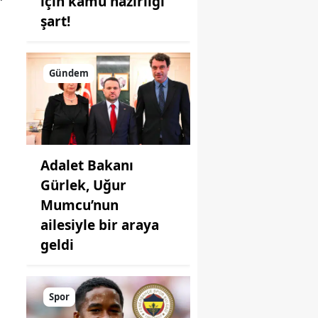
için kamu hazırlığı
şart!
Gündem
Adalet Bakanı
Gürlek, Uğur
Mumcu’nun
ailesiyle bir araya
n
geldi
Spor