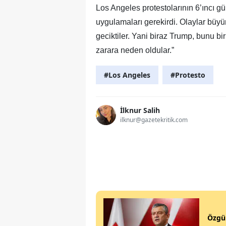
Los Angeles protestolarının 6’ıncı 
uygulamaları gerekirdi. Olaylar büy
geciktiler. Yani biraz Trump, bunu bi
zarara neden oldular.”
#Los Angeles
#Protesto
İlknur Salih
ilknur@gazetekritik.com
Özgür