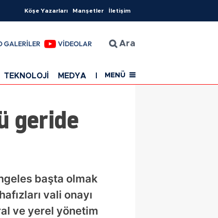
Köşe Yazarları
Manşetler
İletişim
O GALERİLER
VİDEOLAR
Ara
TEKNOLOJİ
MEDYA
EĞİTİM
SAĞLIK
Resmi Rekla
MENÜ
ü geride
Angeles başta olmak
fızları vali onayı
al ve yerel yönetim