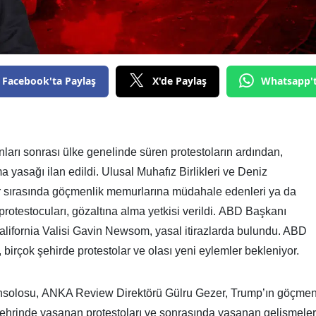
Facebook'ta Paylaş
X'de Paylaş
Whatsapp'
ları sonrası ülke genelinde süren protestoların ardından,
 yasağı ilan edildi. Ulusal Muhafız Birlikleri ve Deniz
ar sırasında göçmenlik memurlarına müdahale edenleri ya da
 protestocuları, gözaltına alma yetkisi verildi. ABD Başkanı
alifornia Valisi Gavin Newsom, yasal itirazlarda bulundu. ABD
birçok şehirde protestolar ve olası yeni eylemler bekleniyor.
onsolosu, ANKA Review Direktörü Gülru Gezer, Trump’ın göçme
 şehrinde yaşanan protestoları ve sonrasında yaşanan gelişmeler