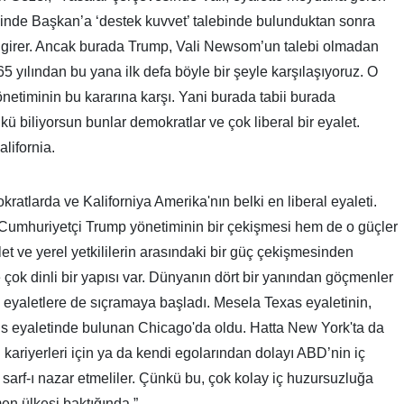
alinde Başkan’a ‘destek kuvvet’ talebinde bulunduktan sonra
ye girer. Ancak burada Trump, Vali Newsom’un talebi olmadan
5 yılından bu yana ilk defa böyle bir şeyle karşılaşıyoruz. O
timinin bu kararına karşı. Yani burada tabii burada
ü biliyorsun bunlar demokratlar ve çok liberal bir eyalet.
alifornia.
kratlarda ve Kaliforniya Amerika'nın belki en liberal eyaleti.
Cumhuriyetçi Trump yönetiminin bir çekişmesi hem de o güçler
et ve yerel yetkililerin arasındaki bir güç çekişmesinden
 çok dinli bir yapısı var. Dünyanın dört bir yanından göçmenler
a eyaletlere de sıçramaya başladı. Mesela Texas eyaletinin,
ois eyaletinde bulunan Chicago'da oldu. Hatta New York'ta da
i kariyerleri için ya da kendi egolarından dolayı ABD’nin iç
arf-ı nazar etmeliler. Çünkü bu, çok kolay iç huzursuzluğa
en ülkesi baktığında.”