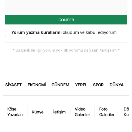
GÖNDER
Yorum yazma kurallarını
okudum ve kabul ediyorum
* Bu içerik ile ilgili yorum yok, ilk yorumu siz yazın, tartışalım *
SİYASET
EKONOMİ
GÜNDEM
YEREL
SPOR
DÜNYA
Köşe
Video
Foto
Dövi
Künye
İletişim
Yazarları
Galeriler
Galeriler
Kurl