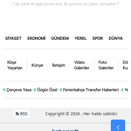
* Bu içerik ile ilgili yorum yok, ilk yorumu siz yazın, tartışalım *
SİYASET
EKONOMİ
GÜNDEM
YEREL
SPOR
DÜNYA
Köşe
Video
Foto
Dövi
Künye
İletişim
Yazarları
Galeriler
Galeriler
Kurl
#
Çerçeve Yasa
#
Özgür Özel
#
Fenerbahçe Transfer Haberleri
#
Yen
RSS
Copyright © 2026 . Her hakkı saklıdır.