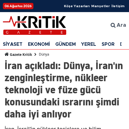
06 Ağustos 2026
Köşe Yazarları
Manşetler
İletişim
Ara
SİYASET
EKONOMİ
GÜNDEM
YEREL
SPOR
DÜ
Dünya
Gazete Kritik
İran açıkladı: Dünya, İran'ın
zenginleştirme, nükleer
teknoloji ve füze gücü
konusundaki ısrarını şimdi
daha iyi anlıyor