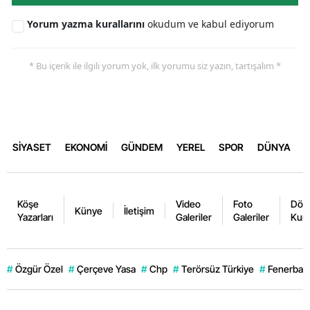
Yorum yazma kurallarını
okudum ve kabul ediyorum
* Bu içerik ile ilgili yorum yok, ilk yorumu siz yazın, tartışalım *
SİYASET
EKONOMİ
GÜNDEM
YEREL
SPOR
DÜNYA
Köşe
Video
Foto
Dövi
Künye
İletişim
Yazarları
Galeriler
Galeriler
Kurl
#
Özgür Özel
#
Çerçeve Yasa
#
Chp
#
Terörsüz Türkiye
#
Fenerbahç