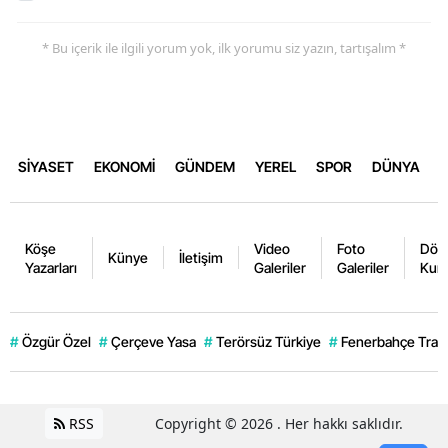
* Bu içerik ile ilgili yorum yok, ilk yorumu siz yazın, tartışalım *
SİYASET
EKONOMİ
GÜNDEM
YEREL
SPOR
DÜNYA
Köşe
Video
Foto
Dövi
Künye
İletişim
Yazarları
Galeriler
Galeriler
Kurl
#
Özgür Özel
#
Çerçeve Yasa
#
Terörsüz Türkiye
#
Fenerbahçe Trans
RSS
Copyright © 2026 . Her hakkı saklıdır.