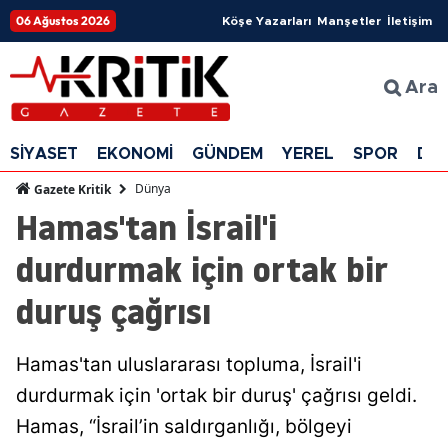
06 Ağustos 2026
Köşe Yazarları
Manşetler
İletişim
Ara
SİYASET
EKONOMİ
GÜNDEM
YEREL
SPOR
DÜ
Dünya
Gazete Kritik
Hamas'tan İsrail'i
durdurmak için ortak bir
duruş çağrısı
Hamas'tan uluslararası topluma, İsrail'i
durdurmak için 'ortak bir duruş' çağrısı geldi.
Hamas, “İsrail’in saldırganlığı, bölgeyi