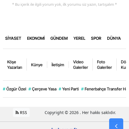
* Bu içerik ile ilgili yorum yok, ilk yorumu siz yazın, tartışalım *
SİYASET
EKONOMİ
GÜNDEM
YEREL
SPOR
DÜNYA
Köşe
Video
Foto
Dövi
Künye
İletişim
Yazarları
Galeriler
Galeriler
Kurl
#
Özgür Özel
#
Çerçeve Yasa
#
Yeni Parti
#
Fenerbahçe Transfer Hab
RSS
Copyright © 2026 . Her hakkı saklıdır.