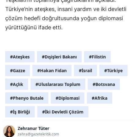
Türkiye’nin ateşkes, insani yardım ve iki devletli
çözüm hedefi doğrultusunda yoğun diplomasi
yürüttüğünü ifade etti.
#Ateşkes
#Dışişleri Bakanı
#Filistin
#Gazze
#Hakan Fidan
#İsrail
#Türkiye
#Açlık
#Uluslararası Toplum
#Botsvana
#Phenyo Butale
#Diplomasi
#Afrika
#İş Birliği
#İki Devletli Çözüm
Zehranur Tüter
zehra@gazetekritik.com