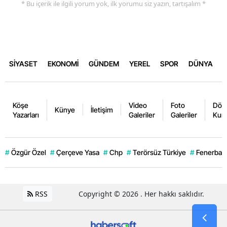
* Bu içerik ile ilgili yorum yok, ilk yorumu siz yazın, tartışalım *
SİYASET
EKONOMİ
GÜNDEM
YEREL
SPOR
DÜNYA
Köşe
Video
Foto
Dövi
Künye
İletişim
Yazarları
Galeriler
Galeriler
Kurl
#
Özgür Özel
#
Çerçeve Yasa
#
Chp
#
Terörsüz Türkiye
#
Fenerbahç
RSS
Copyright © 2026 . Her hakkı saklıdır.