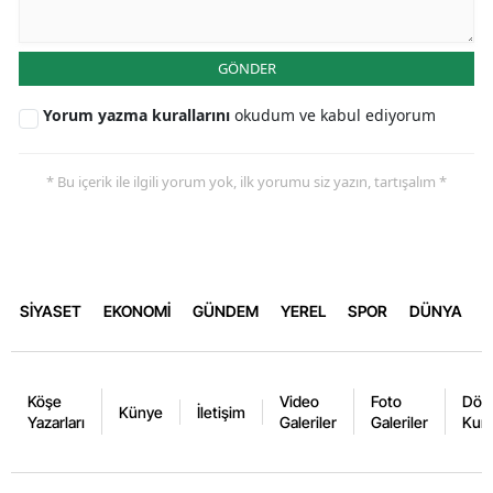
GÖNDER
Yorum yazma kurallarını
okudum ve kabul ediyorum
* Bu içerik ile ilgili yorum yok, ilk yorumu siz yazın, tartışalım *
SİYASET
EKONOMİ
GÜNDEM
YEREL
SPOR
DÜNYA
Köşe
Video
Foto
Dövi
Künye
İletişim
Yazarları
Galeriler
Galeriler
Kurl