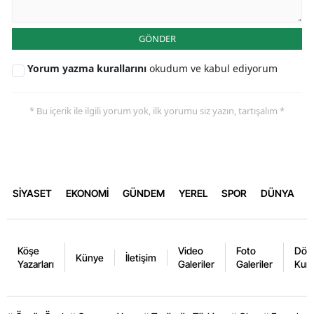
GÖNDER
Yorum yazma kurallarını
okudum ve kabul ediyorum
* Bu içerik ile ilgili yorum yok, ilk yorumu siz yazın, tartışalım *
SİYASET
EKONOMİ
GÜNDEM
YEREL
SPOR
DÜNYA
Köşe
Video
Foto
Dövi
Künye
İletişim
Yazarları
Galeriler
Galeriler
Kurl