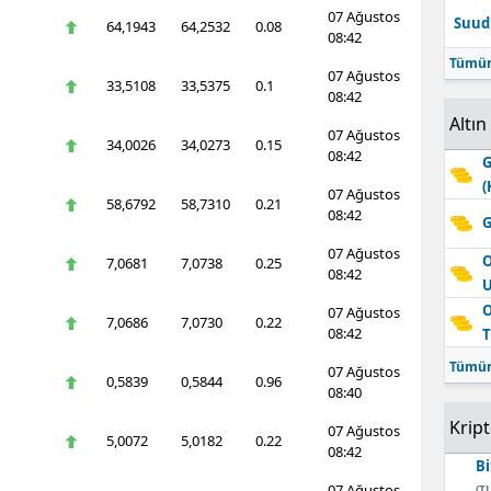
07 Ağustos
Suudi
64,1943
64,2532
0.08
08:42
Tümün
07 Ağustos
33,5108
33,5375
0.1
08:42
Altın
07 Ağustos
34,0026
34,0273
0.15
08:42
G
(
07 Ağustos
58,6792
58,7310
0.21
08:42
G
07 Ağustos
O
7,0681
7,0738
0.25
08:42
O
07 Ağustos
7,0686
7,0730
0.22
08:42
T
Tümün
07 Ağustos
0,5839
0,5844
0.96
08:40
Krip
07 Ağustos
5,0072
5,0182
0.22
08:42
Bi
07 Ağustos
(TL