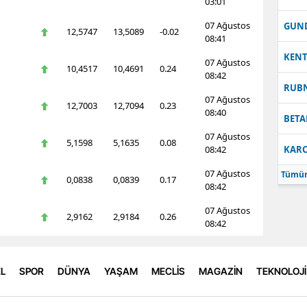
03:01
07 Ağustos
GUN
12,5747
13,5089
-0.02
08:41
KEN
07 Ağustos
10,4517
10,4691
0.24
08:42
RUB
07 Ağustos
12,7003
12,7094
0.23
08:40
BETA
07 Ağustos
5,1598
5,1635
0.08
08:42
KARC
07 Ağustos
Tümün
0,0838
0,0839
0.17
08:42
07 Ağustos
2,9162
2,9184
0.26
08:42
L
SPOR
DÜNYA
YAŞAM
MECLİS
MAGAZİN
TEKNOLOJİ