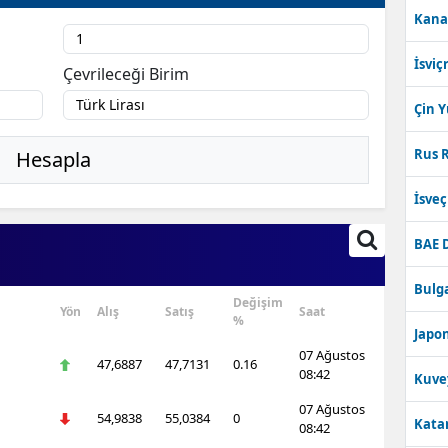
Kana
İsviç
Çevrileceği Birim
Çin 
Rus R
Hesapla
İsve
BAE 
Bulga
Değişim
Yön
Alış
Satış
Saat
%
Japon
07 Ağustos
47,6887
47,7131
0.16
08:42
Kuve
07 Ağustos
54,9838
55,0384
0
Katar
08:42