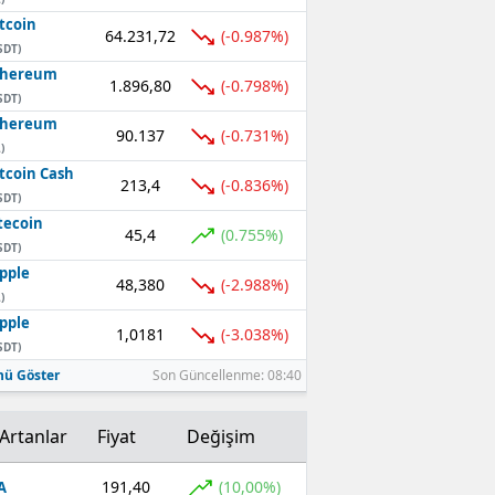
tcoin
64.231,72
(-0.987%)
SDT)
thereum
1.896,80
(-0.798%)
SDT)
thereum
90.137
(-0.731%)
)
tcoin Cash
213,4
(-0.836%)
SDT)
tecoin
45,4
(0.755%)
SDT)
pple
48,380
(-2.988%)
)
pple
1,0181
(-3.038%)
SDT)
ü Göster
Son Güncellenme: 08:40
Artanlar
Fiyat
Değişim
191,40
(10,00%)
A