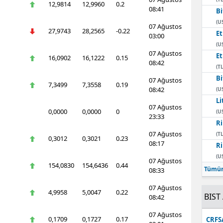
12,9814
12,9960
0.2
08:41
Bi
(U
07 Ağustos
27,9743
28,2565
-0.22
E
03:00
(U
07 Ağustos
E
16,0902
16,1222
0.15
08:42
(TL
Bi
07 Ağustos
7,3499
7,3558
0.19
08:42
(U
Li
07 Ağustos
0,0000
0,0000
0
(U
23:33
Ri
07 Ağustos
(TL
0,3012
0,3021
0.23
08:17
Ri
(U
07 Ağustos
154,0830
154,6436
0.44
Tümün
08:33
07 Ağustos
4,9958
5,0047
0.22
BIST 
08:42
07 Ağustos
0,1709
0,1727
0.17
CRFS