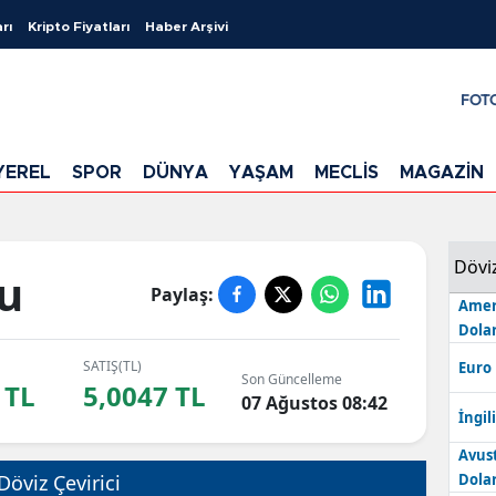
rı
Kripto Fiyatları
Haber Arşivi
FOT
YEREL
SPOR
DÜNYA
YAŞAM
MECLİS
MAGAZİN
Dövi
u
Paylaş:
Amer
Dolar
SATIŞ(TL)
Euro
Son Güncelleme
 TL
5,0047 TL
07 Ağustos 08:42
İngili
Avus
Döviz Çevirici
Dolar