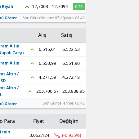
12,7003
12,7094
 Riyali
0.23
ü Göster
Son Güncellenme: 07 Ağustos 08:40
Alış
Satış
ram Altın
6.522,53
6.515,01
Kapalı Çarşı)
6.551,90
6.550,99
ram Altın
ns Altın /
4.272,18
4.271,59
USD
ns Altın /
203.838,95
203.706,57
L
Son Güncellenme: 08:42
ü Göster
to Para
Fiyat
Değişim
tcoin
3.052.124
(-0.935%)
)