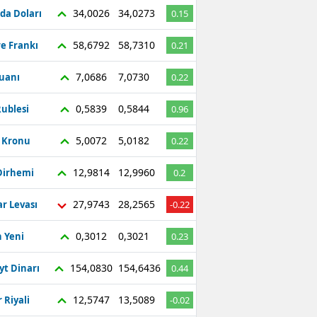
34,0026
34,0273
da Doları
0.15
58,6792
58,7310
re Frankı
0.21
7,0686
7,0730
Yuanı
0.22
0,5839
0,5844
ublesi
0.96
5,0072
5,0182
ç Kronu
0.22
12,9814
12,9960
Dirhemi
0.2
27,9743
28,2565
r Levası
-0.22
0,3012
0,3021
 Yeni
0.23
154,0830
154,6436
yt Dinarı
0.44
12,5747
13,5089
 Riyali
-0.02