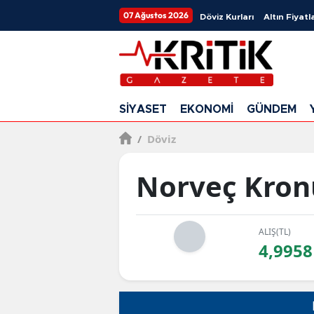
07 Ağustos 2026
Döviz Kurları
Altın Fiyatla
SİYASET
EKONOMİ
GÜNDEM
/
Döviz
Norveç Kron
ALIŞ(TL)
4,9958