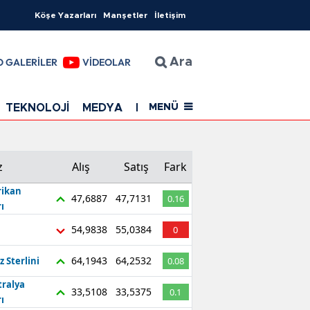
Köşe Yazarları
Manşetler
İletişim
O GALERİLER
VİDEOLAR
Ara
TEKNOLOJİ
MEDYA
EĞİTİM
SAĞLIK
Resmi Rekla
MENÜ
z
Alış
Satış
Fark
ikan
47,6887
47,7131
0.16
ı
54,9838
55,0384
0
64,1943
64,2532
z Sterlini
0.08
tralya
33,5108
33,5375
0.1
ı