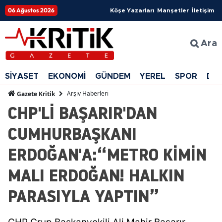
06 Ağustos 2026
Köşe Yazarları
Manşetler
İletişim
Ara
SİYASET
EKONOMİ
GÜNDEM
YEREL
SPOR
DÜ
Arşiv Haberleri
Gazete Kritik
CHP'Lİ BAŞARIR'DAN
CUMHURBAŞKANI
ERDOĞAN'A:“METRO KİMİN
MALI ERDOĞAN! HALKIN
PARASIYLA YAPTIN”