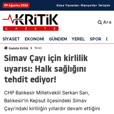
09 Ağustos 2026
Köşe Yazarları
Manşetler
İletişim
Ara
SİYASET
EKONOMİ
GÜNDEM
YEREL
SPOR
DÜ
Yerel
Gazete Kritik
Simav Çayı için kirlilik
uyarısı: Halk sağlığını
tehdit ediyor!
CHP Balıkesir Milletvekili Serkan Sarı,
Balıkesir’in Kepsut ilçesindeki Simav
Çayı’ndaki kirliliğin yıllardır devam ettiğini