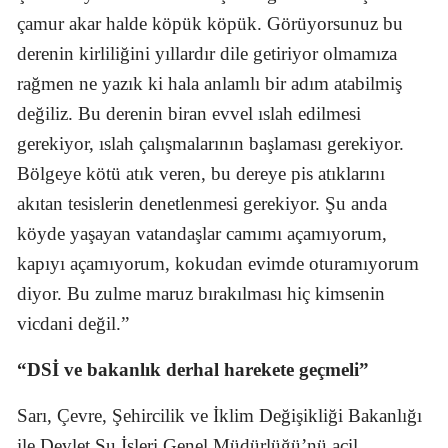
çamur akar halde köpük köpük. Görüyorsunuz bu
derenin kirliliğini yıllardır dile getiriyor olmamıza
rağmen ne yazık ki hala anlamlı bir adım atabilmiş
değiliz. Bu derenin biran evvel ıslah edilmesi
gerekiyor, ıslah çalışmalarının başlaması gerekiyor.
Bölgeye kötü atık veren, bu dereye pis atıklarını
akıtan tesislerin denetlenmesi gerekiyor. Şu anda
köyde yaşayan vatandaşlar camımı açamıyorum,
kapıyı açamıyorum, kokudan evimde oturamıyorum
diyor. Bu zulme maruz bırakılması hiç kimsenin
vicdani değil.”
“DSİ ve bakanlık derhal harekete geçmeli”
Sarı, Çevre, Şehircilik ve İklim Değişikliği Bakanlığı
ile Devlet Su İşleri Genel Müdürlüğü’nü acil