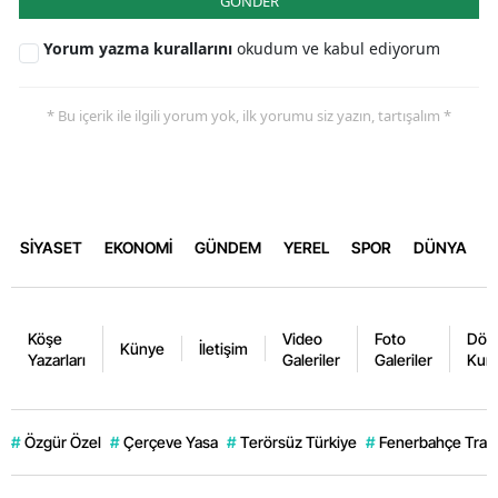
GÖNDER
Yorum yazma kurallarını
okudum ve kabul ediyorum
* Bu içerik ile ilgili yorum yok, ilk yorumu siz yazın, tartışalım *
SİYASET
EKONOMİ
GÜNDEM
YEREL
SPOR
DÜNYA
Köşe
Video
Foto
Dövi
Künye
İletişim
Yazarları
Galeriler
Galeriler
Kurl
#
Özgür Özel
#
Çerçeve Yasa
#
Terörsüz Türkiye
#
Fenerbahçe Trans