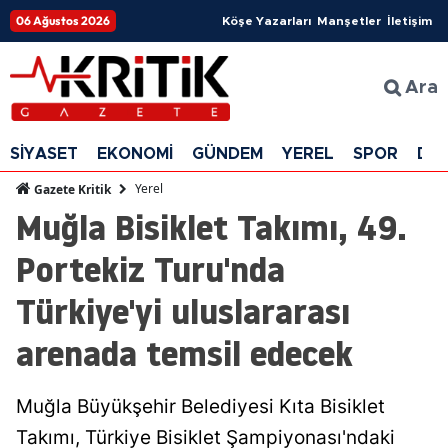
06 Ağustos 2026
Köşe Yazarları
Manşetler
İletişim
Ara
SİYASET
EKONOMİ
GÜNDEM
YEREL
SPOR
DÜ
Yerel
Gazete Kritik
Muğla Bisiklet Takımı, 49.
Portekiz Turu'nda
Türkiye'yi uluslararası
arenada temsil edecek
Muğla Büyükşehir Belediyesi Kıta Bisiklet
Takımı, Türkiye Bisiklet Şampiyonası'ndaki