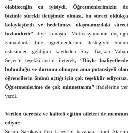
olabileceğin en iyisiydi. Öğretmenlerimizin de
bizimle sürekli iletişimde olması, bu süreci oldukça
kolaylaştırdı ve hedefimize ulaşmamızdaki süreci
hızlandırdı”
diye konuştu. Motivasyonunun düştüğü
zamanlarda bile öğretmenlerinin desteğiyle bunun
üstesinden geldiğini kaydeden Soy, Başkan Vahap
Seçer’e teşekkürlerini ileterek,
“Böyle faaliyetlerde
bulunduğu ve durumu olmayan ama potansiyeli olan
öğrencilerin önünü açtığı için çok teşekkür ediyoruz.
Öğretmenlerime de çok minnettarım”
ifadelerine yer
verdi.
Verilen ücretsiz ve kaliteli eğitim aileleri de memnun
ediyor
Sesim Sarpkaya Fen Lisesi’ni kazanan Umut Ataç’ın