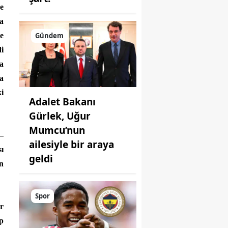
ce
a
Gündem
ve
di
a
ma
ki
Adalet Bakanı
Gürlek, Uğur
Mumcu’nun
 –
ailesiyle bir araya
sı
geldi
n
Spor
r
p