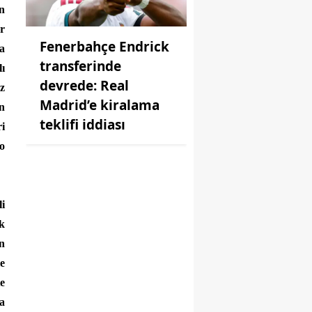
n
r
Fenerbahçe Endrick
ha
transferinde
lı
devrede: Real
z
Madrid’e kiralama
in
teklifi iddiası
i
eo
i
k
in
e
te
da