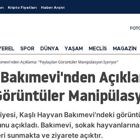
rı
Kripto Fiyatları
Haber Arşivi
FOT
YEREL
SPOR
DÜNYA
YAŞAM
MECLİS
MAGAZİN
kımevi'nden Açıklama: "Paylaşılan Görüntüler Manipülasyon İçeriyor"
 Bakımevi'nden Açıkl
Görüntüler Manipülasy
iyesi, Kaşlı Hayvan Bakımevi'ndeki görün
nu açıkladı. Bakımevi, sokak hayvanlarına
ri sunmakta ve ziyarete açıktır.