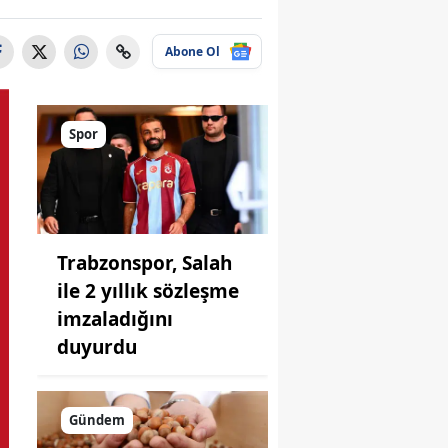
Abone Ol
Spor
Trabzonspor, Salah
ile 2 yıllık sözleşme
imzaladığını
duyurdu
Gündem