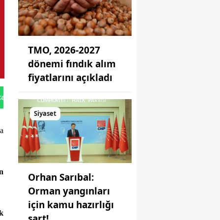
TMO, 2026-2027
dönemi fındık alım
fiyatlarını açıkladı
tan Gönder
Siyaset
a
an
Orhan Sarıbal:
Orman yangınları
için kamu hazırlığı
ak
şart!