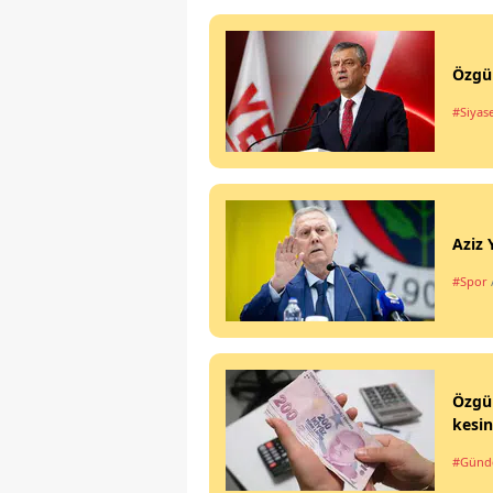
Özgür
#Siyas
Aziz 
#Spor
Özgür
kesin
#Gün