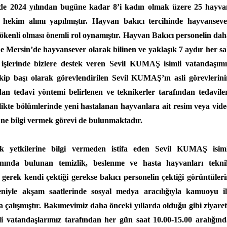
nde 2024 yılından bugüne kadar 8’i kadın olmak üzere 25 hayva
r hekim alımı yapılmıştır. Hayvan bakıcı tercihinde hayvanseve
kökenli olması önemli rol oynamıştır. Hayvan Bakıcı personelin da
ine Mersin’de hayvansever olarak bilinen ve yaklaşık 7 aydır her sa
işlerinde bizlere destek veren Sevil KUMAŞ isimli vatandaşımı
 Ekip başı olarak görevlendirilen Sevil KUMAŞ’ın asli görevlerin
an tedavi yöntemi belirlenen ve teknikerler tarafından tedaviler
irlikte bölümlerinde yeni hastalanan hayvanlara ait resim veya vid
ne bilgi vermek görevi de bulunmaktadır.
k yetkilerine bilgi vermeden istifa eden Sevil KUMAŞ isiml
anında bulunan temizlik, beslenme ve hasta hayvanları tekni
 gerek kendi çektiği gerekse bakıcı personelin çektiği görüntüler
eniyle akşam saatlerinde sosyal medya aracılığıyla kamuoyu il
 çalışmıştır. Bakımevimiz daha önceki yıllarda olduğu gibi ziyare
gili vatandaşlarımız tarafından her gün saat 10.00-15.00 aralığın