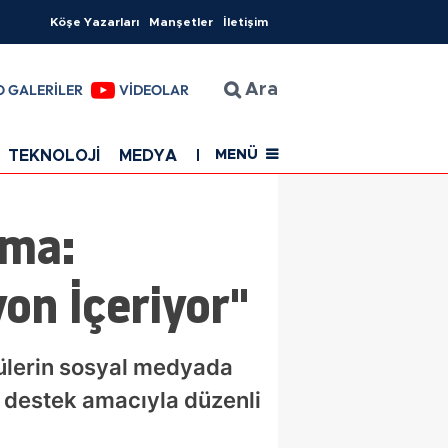
Köşe Yazarları
Manşetler
İletişim
O GALERİLER
VİDEOLAR
Ara
TEKNOLOJİ
MEDYA
EĞİTİM
SAĞLIK
Resmi Rekla
MENÜ
ama:
on İçeriyor"
tülerin sosyal medyada
 destek amacıyla düzenli