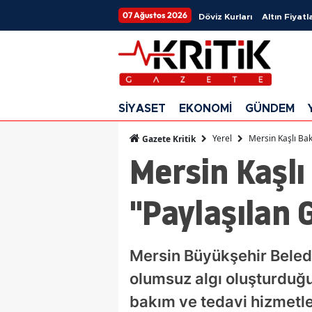
07 Ağustos 2026
Döviz Kurları
Altın Fiyatla
SİYASET
EKONOMİ
GÜNDEM
Yerel
Mersin Kaşlı Ba
Gazete Kritik
Mersin Kaşlı
"Paylaşılan 
Mersin Büyükşehir Beled
olumsuz algı oluşturduğu
bakım ve tedavi hizmetle