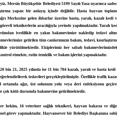
yiz. Mersin Büyükşehir Belediyesi 5199 Sayılı Yasa uyarınca sade
aştırma yapan bir anlayış içinde değildir. Hasta hayvan toplam
ğrı Merkezine gelen ihbarlar üzerine hasta, yaralı, kazalı kedi 
örevli teknikerlerin aracılığıyla yerinde yapılmaktadır. Yaralı ke
dından ivedilikle en yakın bakımevimize nakledip tedavi altın
ımevlerimize getirilen tüm canlarımızın bakım, tedavi, kısırlaştır
tizlikle yürütülmektedir. Ekiplerimiz her sabah bakımevlerimizde
trol etmekte, rutin temizlik ve bakım işlerini yapmaktadır.
0 bin 21, 2025 yılında ise 11 bin 704 kazalı, yaralı ve hasta kedi
erlendirilerek tedavileri gerçekleştirilmiştir. Özellikle trafik kaza
l ortamda ağız, üst solunum yolu veya deri enfeksiyonu geçire
yle çok kötü durumda bakımevine getirilmektedir.
r hekim, 16 veteriner sağlık teknikeri, hayvan bakıcısı ve diğe
onel görev yapmaktadır. Hayvansever bir Belediye Başkanına sahi