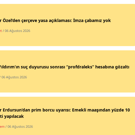
 Özel’den çerçeve yasa açıklaması: İmza çabamız yok
et
/ 06 Ağustos 2026
Yıldırım’ın suç duyurusu sonrası “profdraleks” hesabına gözaltı
/ 06 Ağustos 2026
 Erdursun’dan prim borcu uyarısı: Emekli maaşından yüzde 10
ti yapılacak
dem
/ 06 Ağustos 2026