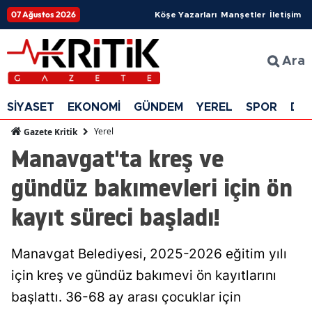
07 Ağustos 2026
Köşe Yazarları
Manşetler
İletişim
Ara
SİYASET
EKONOMİ
GÜNDEM
YEREL
SPOR
DÜ
Yerel
Gazete Kritik
Manavgat'ta kreş ve
gündüz bakımevleri için ön
kayıt süreci başladı!
Manavgat Belediyesi, 2025-2026 eğitim yılı
için kreş ve gündüz bakımevi ön kayıtlarını
başlattı. 36-68 ay arası çocuklar için