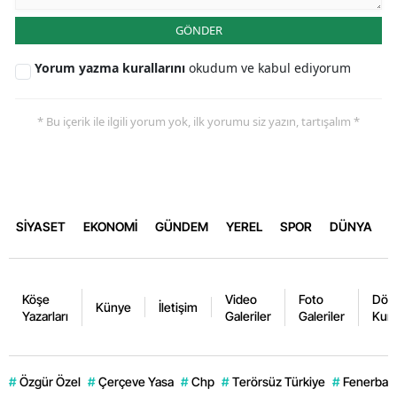
GÖNDER
Yorum yazma kurallarını
okudum ve kabul ediyorum
* Bu içerik ile ilgili yorum yok, ilk yorumu siz yazın, tartışalım *
SİYASET
EKONOMİ
GÜNDEM
YEREL
SPOR
DÜNYA
Köşe
Video
Foto
Dövi
Künye
İletişim
Yazarları
Galeriler
Galeriler
Kurl
#
Özgür Özel
#
Çerçeve Yasa
#
Chp
#
Terörsüz Türkiye
#
Fenerbahç