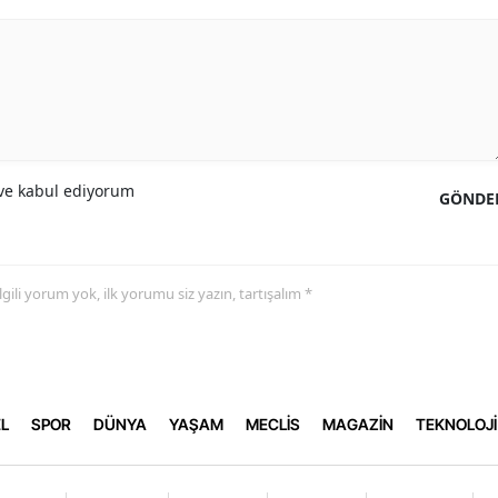
e kabul ediyorum
GÖNDE
 ilgili yorum yok, ilk yorumu siz yazın, tartışalım *
L
SPOR
DÜNYA
YAŞAM
MECLİS
MAGAZİN
TEKNOLOJİ