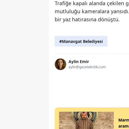
Trafiğe kapalı alanda çekilen 
mutluluğu kameralara yansıdı. A
bir yaz hatırasına dönüştü.
#Manavgat Belediyesi
Aylin Emir
aylin@gazetekritik.com
Marma
arama