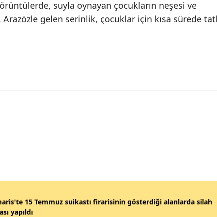
görüntülerde, suyla oynayan çocukların neşesi ve
razözle gelen serinlik, çocuklar için kısa sürede tatl
ris'te 15 Temmuz suikastı firarisinin gösterdiği alanlarda silah
sı yapıldı