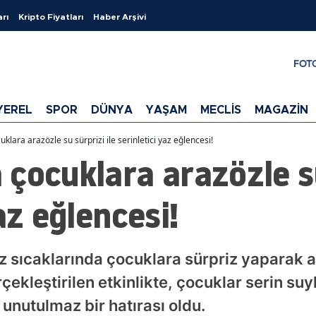
arı
Kripto Fiyatları
Haber Arşivi
FOT
YEREL
SPOR
DÜNYA
YAŞAM
MECLİS
MAGAZİN
klara arazözle su sürprizi ile serinletici yaz eğlencesi!
çocuklara arazözle su
az eğlencesi!
 sıcaklarında çocuklara sürpriz yaparak a
çekleştirilen etkinlikte, çocuklar serin suy
 unutulmaz bir hatırası oldu.