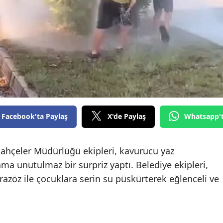
Facebook'ta Paylaş
X'de Paylaş
Whatsapp'
ahçeler Müdürlüğü ekipleri, kavurucu yaz
ma unutulmaz bir sürpriz yaptı. Belediye ekipleri,
razöz ile çocuklara serin su püskürterek eğlenceli ve