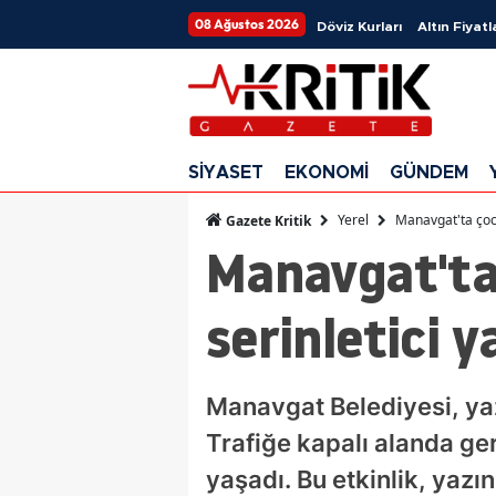
08 Ağustos 2026
Döviz Kurları
Altın Fiyatl
SİYASET
EKONOMİ
GÜNDEM
Yerel
Manavgat'ta çocu
Gazete Kritik
Manavgat'ta 
serinletici y
Manavgat Belediyesi, yaz
Trafiğe kapalı alanda ger
yaşadı. Bu etkinlik, yazın