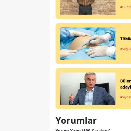
#Gün
TBMM'
#Sağlı
Büle
aday
#Siyas
Yorumlar
Yorum Yazın (500 Karakter)