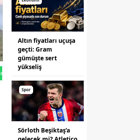
Ekonomi
Altın fiyatları uçuşa
geçti: Gram
gümüşte sert
yükseliş
tan Gönder
Spor
Sörloth Beşiktaş’a
gelecek mi? Atletico