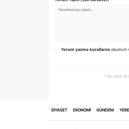
Yorum yazma kurallarını
okudum v
* Bu içerik ile
SİYASET
EKONOMİ
GÜNDEM
YERE