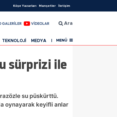
Köşe Yazarları
Manşetler
İletişim
O GALERİLER
VİDEOLAR
Ara
TEKNOLOJİ
MEDYA
EĞİTİM
SAĞLIK
Resmi Rekla
MENÜ
 sürprizi ile
razözle su püskürttü.
la oynayarak keyifli anlar