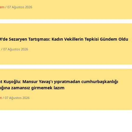
dem
/ 07 Ağustos 2026
de Sezaryen Tartışması: Kadın Vekillerin Tepkisi Gündem Oldu
k
/ 07 Ağustos 2026
nt Kuşoğlu: Mansur Yavaş'ı yıpratmadan cumhurbaşkanlığı
lığına zamansız girmemek lazım
et
/ 07 Ağustos 2026