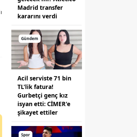
Madrid transfer
ı
kararını verdi
Gündem
Acil serviste 71 bin
TL'lik fatura!
Gurbetçi genç kız
isyan etti: CİMER'e
şikayet ettiler
Spor