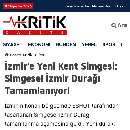
07 Ağustos 2026
Köşe Yazarları
Manşetler
İletişim
Ara
SİYASET
EKONOMİ
GÜNDEM
YEREL
SPOR
DÜ
Yerel
Gazete Kritik
İzmir'e Yeni Kent Simgesi:
Simgesel İzmir Durağı
Tamamlanıyor!
İzmir’in Konak bölgesinde ESHOT tarafından
tasarlanan Simgesel İzmir Durağı
tamamlanma aşamasına geldi. Yeni durak,