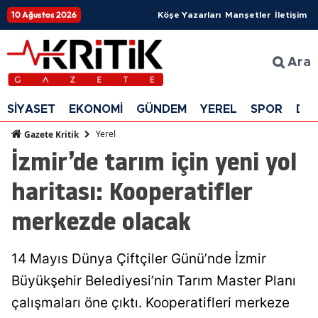
10 Ağustos 2026
Köşe Yazarları
Manşetler
İletişim
Ara
SİYASET
EKONOMİ
GÜNDEM
YEREL
SPOR
DÜ
Yerel
Gazete Kritik
İzmir’de tarım için yeni yol
haritası: Kooperatifler
merkezde olacak
14 Mayıs Dünya Çiftçiler Günü’nde İzmir
Büyükşehir Belediyesi’nin Tarım Master Planı
çalışmaları öne çıktı. Kooperatifleri merkeze