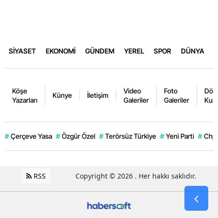
SİYASET
EKONOMİ
GÜNDEM
YEREL
SPOR
DÜNYA
Köşe
Video
Foto
Dövi
Künye
İletişim
Yazarları
Galeriler
Galeriler
Kurl
#
Çerçeve Yasa
#
Özgür Özel
#
Terörsüz Türkiye
#
Yeni Parti
#
Chp
RSS
Copyright © 2026 . Her hakkı saklıdır.