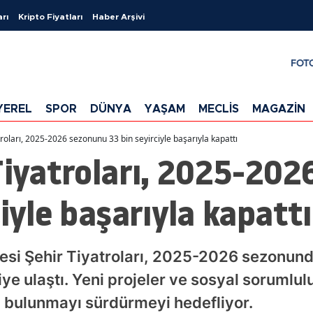
arı
Kripto Fiyatları
Haber Arşivi
FOT
YEREL
SPOR
DÜNYA
YAŞAM
MECLİS
MAGAZİN
troları, 2025-2026 sezonunu 33 bin seyirciyle başarıyla kapattı
Tiyatroları, 2025-20
ciyle başarıyla kapattı
yesi Şehir Tiyatroları, 2025-2026 sezonun
ye ulaştı. Yeni projeler ve sosyal sorumlulu
a bulunmayı sürdürmeyi hedefliyor.