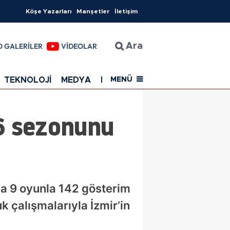
Köşe Yazarları
Manşetler
İletişim
O GALERİLER
VİDEOLAR
Ara
TEKNOLOJİ
MEDYA
EĞİTİM
SAĞLIK
Resmi Rekla
MENÜ
26 sezonunu
da 9 oyunla 142 gösterim
k çalışmalarıyla İzmir’in