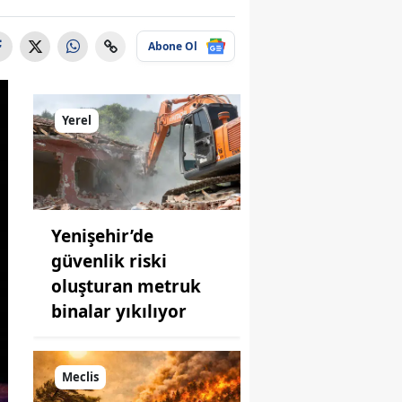
Abone Ol
Yerel
Yenişehir’de
güvenlik riski
oluşturan metruk
binalar yıkılıyor
Meclis