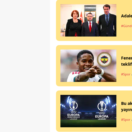
Adale
#Gün
Fener
teklif
#Spor
Bu ak
yayın
#Spor