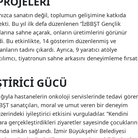
ROJELERI
alnızca sanatın değil, toplumun gelişimine katkıda
ekti. Bu yıl ilk defa düzenlenen “İzBBŞT Gençlik
klarına sahne açarak, onların üretimlerini görünür
di. Bu etkinlikte, 14 gösterim düzenlenmiş ve
nların tadını çıkardı. Ayrıca, 9 yaratıcı atölye
atılımcı, tiyatronun sahne arkasını deneyimleme fırsat
ŞTIRICI GÜCÜ
ılığıyla hastanelerin onkoloji servislerinde tedavi göre
zBBŞT sanatçıları, moral ve umut veren bir deneyim
rindeki iyileştirici etkisini vurguladılar. “Kendini
ra gerçekleştirdikleri ziyaretler sayesinde çocukların
ında imkân sağlandı. İzmir Büyükşehir Belediyesi