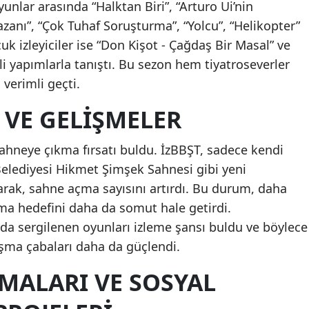
unlar arasında “Halktan Biri”, “Arturo Ui’nin
azanı”, “Çok Tuhaf Soruşturma”, “Yolcu”, “Helikopter”
cuk izleyiciler ise “Don Kişot - Çağdaş Bir Masal” ve
li yapımlarla tanıştı. Bu sezon hem tiyatroseverler
verimli geçti.
 VE GELIŞMELER
sahneye çıkma fırsatı buldu. İzBBŞT, sadece kendi
Belediyesi Hikmet Şimşek Sahnesi gibi yeni
rak, sahne açma sayısını artırdı. Bu durum, daha
aşma hedefini daha da somut hale getirdi.
arda sergilenen oyunları izleme şansı buldu ve böylece
laşma çabaları daha da güçlendi.
MALARI VE SOSYAL