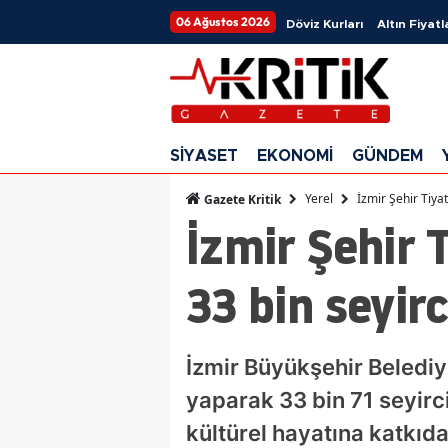
06 Ağustos 2026
Döviz Kurları
Altın Fiyatl
SİYASET
EKONOMİ
GÜNDEM
Yerel
İzmir Şehir Tiya
Gazete Kritik
İzmir Şehir 
33 bin seyir
İzmir Büyükşehir Beledi
yaparak 33 bin 71 seyirci
kültürel hayatına katkıd