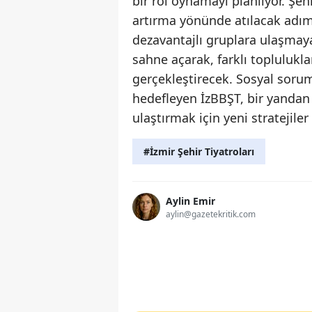
bir rol oynamayı planlıyor. Şeh
artırma yönünde atılacak adım
dezavantajlı gruplara ulaşmaya
sahne açarak, farklı toplulukl
gerçekleştirecek. Sosyal soru
hedefleyen İzBBŞT, bir yandan
ulaştırmak için yeni stratejil
#İzmir Şehir Tiyatroları
Aylin Emir
aylin@gazetekritik.com