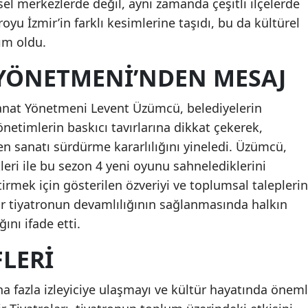
tsel merkezlerde değil, aynı zamanda çeşitli ilçelerde
oyu İzmir’in farklı kesimlerine taşıdı, bu da kültürel
dım oldu.
 YÖNETMENI’NDEN MESAJ
 Sanat Yönetmeni Levent Üzümcü, belediyelerin
netimlerin baskıcı tavırlarına dikkat çekerek,
men sanatı sürdürme kararlılığını yineledi. Üzümcü,
kleri ile bu sezon 4 yeni oyunu sahnelediklerini
irmek için gösterilen özveriyi ve toplumsal taleplerin
 bir tiyatronun devamlılığının sağlanmasında halkın
ını ifade etti.
LERI
 fazla izleyiciye ulaşmayı ve kültür hayatında öneml