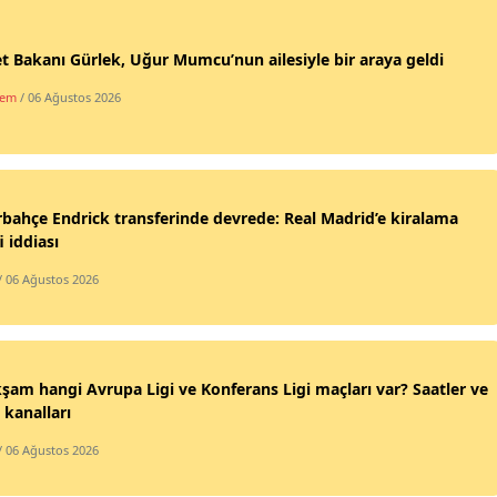
t Bakanı Gürlek, Uğur Mumcu’nun ailesiyle bir araya geldi
dem
/ 06 Ağustos 2026
bahçe Endrick transferinde devrede: Real Madrid’e kiralama
i iddiası
/ 06 Ağustos 2026
şam hangi Avrupa Ligi ve Konferans Ligi maçları var? Saatler ve
 kanalları
/ 06 Ağustos 2026