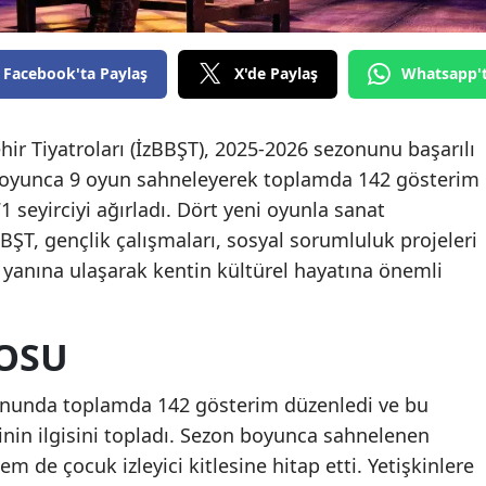
Facebook'ta Paylaş
X'de Paylaş
Whatsapp'
hir Tiyatroları (İzBBŞT), 2025-2026 sezonunu başarılı
 boyunca 9 oyun sahneleyerek toplamda 142 gösterim
71 seyirciyi ağırladı. Dört yeni oyunla sanat
BBŞT, gençlik çalışmaları, sosyal sorumluluk projeleri
er yanına ulaşarak kentin kültürel hayatına önemli
OSU
zonunda toplamda 142 gösterim düzenledi ve bu
inin ilgisini topladı. Sezon boyunca sahnelenen
 de çocuk izleyici kitlesine hitap etti. Yetişkinlere