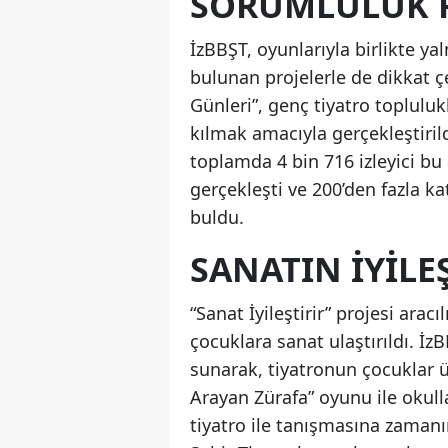
SORUMLULUK P
İzBBŞT, oyunlarıyla birlikte y
bulunan projelerle de dikkat ç
Günleri”, genç tiyatro toplulu
kılmak amacıyla gerçekleştiril
toplamda 4 bin 716 izleyici bu a
gerçekleşti ve 200’den fazla k
buldu.
SANATIN İYILE
“Sanat İyileştirir” projesi arac
çocuklara sanat ulaştırıldı. İ
sunarak, tiyatronun çocuklar üze
Arayan Zürafa” oyunu ile okulla
tiyatro ile tanışmasına zaman