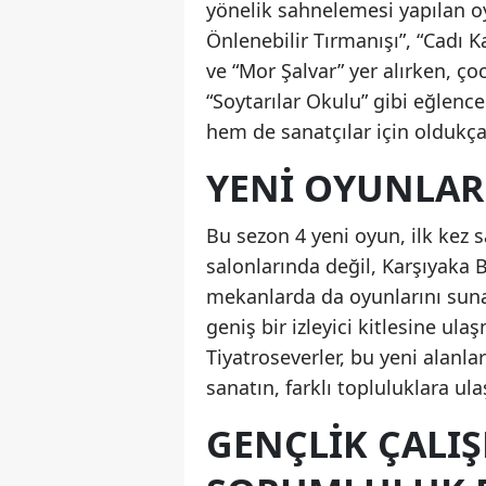
yönelik sahnelemesi yapılan oy
Önlenebilir Tırmanışı”, “Cadı K
ve “Mor Şalvar” yer alırken, ço
“Soytarılar Okulu” gibi eğlence
hem de sanatçılar için oldukça 
YENI OYUNLAR
Bu sezon 4 yeni oyun, ilk kez 
salonlarında değil, Karşıyaka 
mekanlarda da oyunlarını suna
geniş bir izleyici kitlesine ul
Tiyatroseverler, bu yeni alanl
sanatın, farklı topluluklara u
GENÇLIK ÇALIŞ