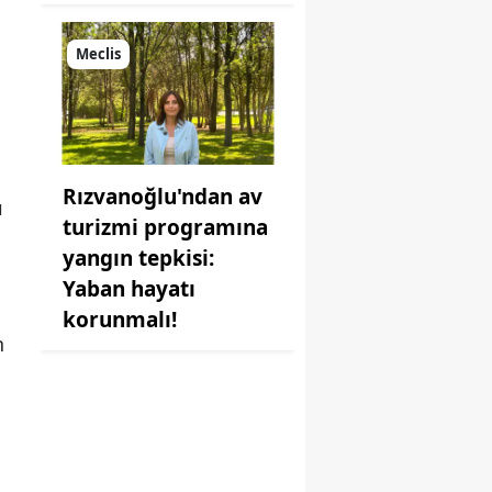
Meclis
Rızvanoğlu'ndan av
ı
turizmi programına
yangın tepkisi:
Yaban hayatı
korunmalı!
n