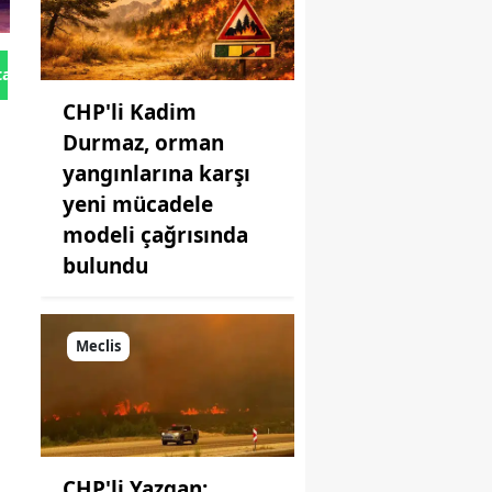
tan Gönder
CHP'li Kadim
Durmaz, orman
yangınlarına karşı
yeni mücadele
modeli çağrısında
bulundu
Meclis
CHP'li Yazgan: