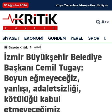
10 Ağustos 2026
Köşe Yazarları
Manşetler
İletişim
Ara
SİYASET
EKONOMİ
GÜNDEM
YEREL
SPOR
DÜ
Yerel
Gazete Kritik
İzmir Büyükşehir Belediye
Başkanı Cemil Tugay:
Boyun eğmeyeceğiz,
yanlışı, adaletsizliği,
kötülüğü kabul
etmeyeceğimiz