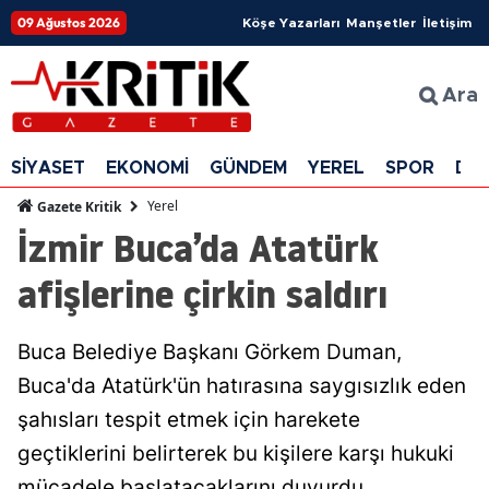
09 Ağustos 2026
Köşe Yazarları
Manşetler
İletişim
Ara
SİYASET
EKONOMİ
GÜNDEM
YEREL
SPOR
DÜ
Yerel
Gazete Kritik
İzmir Buca’da Atatürk
afişlerine çirkin saldırı
Buca Belediye Başkanı Görkem Duman,
Buca'da Atatürk'ün hatırasına saygısızlık eden
şahısları tespit etmek için harekete
geçtiklerini belirterek bu kişilere karşı hukuki
mücadele başlatacaklarını duyurdu.