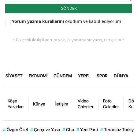
GÖNDER
Yorum yazma kurallarını
okudum ve kabul ediyorum
* Bu içerik ile ilgili yorum yok, ilk yorumu siz yazın, tartışalım *
SİYASET
EKONOMİ
GÜNDEM
YEREL
SPOR
DÜNYA
Köşe
Video
Foto
Dövi
Künye
İletişim
Yazarları
Galeriler
Galeriler
Kurl
#
Özgür Özel
#
Çerçeve Yasa
#
Chp
#
Yeni Parti
#
Terörsüz Türkiye