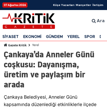
07 Ağustos 2026
Köşe Yazarları
Manşetler
İletişim
Ara
SİYASET
EKONOMİ
GÜNDEM
YEREL
SPOR
DÜ
Yerel
Gazete Kritik
Çankaya’da Anneler Günü
coşkusu: Dayanışma,
üretim ve paylaşım bir
arada
Çankaya Belediyesi, Anneler Günü
kapsamında düzenlediği etkinliklerle ilçede