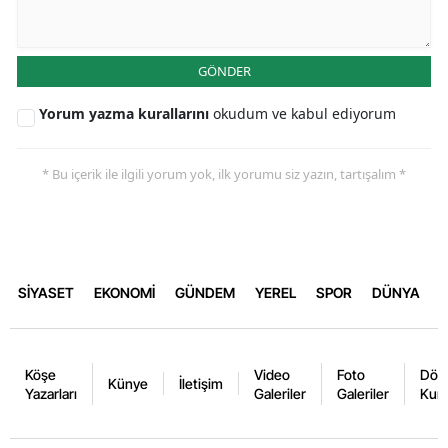
GÖNDER
Yorum yazma kurallarını
okudum ve kabul ediyorum
* Bu içerik ile ilgili yorum yok, ilk yorumu siz yazın, tartışalım *
SİYASET
EKONOMİ
GÜNDEM
YEREL
SPOR
DÜNYA
Köşe
Video
Foto
Dövi
Künye
İletişim
Yazarları
Galeriler
Galeriler
Kurl