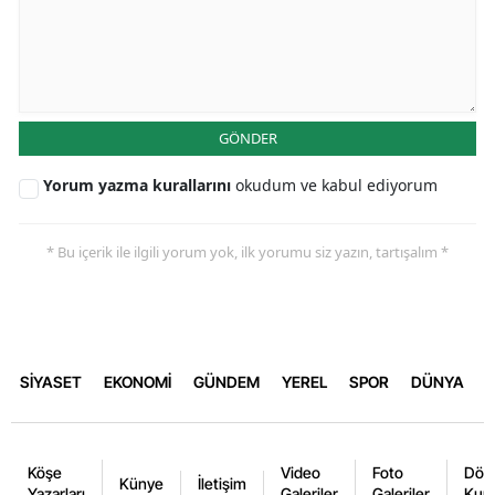
GÖNDER
Yorum yazma kurallarını
okudum ve kabul ediyorum
* Bu içerik ile ilgili yorum yok, ilk yorumu siz yazın, tartışalım *
SİYASET
EKONOMİ
GÜNDEM
YEREL
SPOR
DÜNYA
Köşe
Video
Foto
Dövi
Künye
İletişim
Yazarları
Galeriler
Galeriler
Kurl