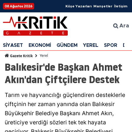
08 Ağustos 2026
Köşe Yazarları
Manşetler
İletişim
Ara
SİYASET
EKONOMİ
GÜNDEM
YEREL
SPOR
DÜ
Yerel
Gazete Kritik
Balıkesir'de Başkan Ahmet
Akın'dan Çiftçilere Destek
Tarım ve hayvancılığı güçlendiren desteklerle
çiftçinin her zaman yanında olan Balıkesir
Büyükşehir Belediye Başkanı Ahmet Akın,
üreticiye verdiği sözleri tek tek hayata
geçiriyor. Balıkesir Büyükşehir Belediyesi