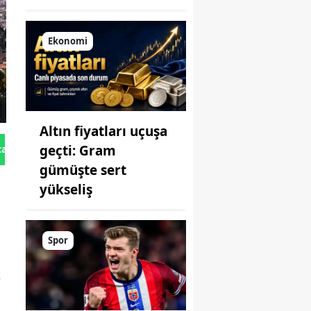
Ekonomi
Altın fiyatları uçuşa
geçti: Gram
tan Gönder
gümüşte sert
yükseliş
Spor
,