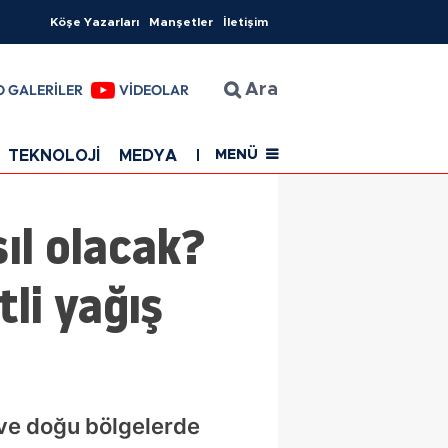
Köşe Yazarları
Manşetler
İletişim
O GALERİLER
VİDEOLAR
Ara
TEKNOLOJİ
MEDYA
EĞİTİM
SAĞLIK
Resmi Rekla
MENÜ
ıl olacak?
li yağış
 ve doğu bölgelerde