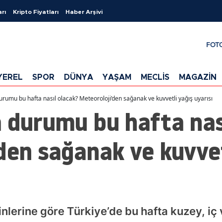
arı
Kripto Fiyatları
Haber Arşivi
FOT
YEREL
SPOR
DÜNYA
YAŞAM
MECLİS
MAGAZİN
urumu bu hafta nasıl olacak? Meteoroloji’den sağanak ve kuvvetli yağış uyarısı
 durumu bu hafta nas
den sağanak ve kuvvet
inlerine göre Türkiye’de bu hafta kuzey, iç