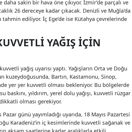
 daha sakin bir hava öne çıkıyor. İzmir’de parçalı ve
caklık 26 dereceye kadar çıkacak. Denizli ve Muğla’da
n tahmin ediliyor. İç Ege’de ise Kütahya çevrelerinde
UVVETLI YAĞIŞ IÇIN
 kuvvetli yağış uyarısı yaptı. Yağışların Orta ve Doğu
un kuzeydoğusunda, Bartın, Kastamonu, Sinop,
nde yer yer kuvvetli olması bekleniyor. Bu bölgelerde
u baskını, yıldırım, yerel dolu yağışı, kuvvetli rüzgar
ikkatli olması gerekiyor.
s Pazar günü yayımladığı uyarıda, 18 Mayıs Pazartesi
oğu Karadeniz’in iç kesimlerinde kuvvetli sağanak ve
ın akşam saatlerine kadar aralıklarla etkili