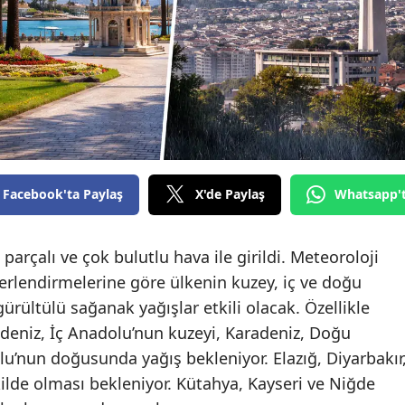
Facebook'ta Paylaş
X'de Paylaş
Whatsapp'
parçalı ve çok bulutlu hava ile girildi. Meteoroloji
lendirmelerine göre ülkenin kuzey, iç ve doğu
rültülü sağanak yağışlar etkili olacak. Özellikle
eniz, İç Anadolu’nun kuzeyi, Karadeniz, Doğu
nun doğusunda yağış bekleniyor. Elazığ, Diyarbakır
lde olması bekleniyor. Kütahya, Kayseri ve Niğde