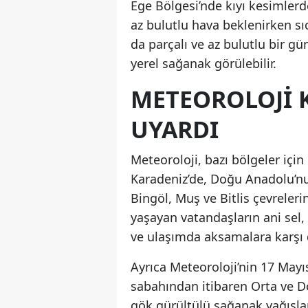
Ege Bölgesi’nde kıyı kesimlerde
az bulutlu hava beklenirken sı
da parçalı ve az bulutlu bir gü
yerel sağanak görülebilir.
METEOROLOJI K
UYARDI
Meteoroloji, bazı bölgeler için
Karadeniz’de, Doğu Anadolu’n
Bingöl, Muş ve Bitlis çevreleri
yaşayan vatandaşların ani sel, s
ve ulaşımda aksamalara karşı d
Ayrıca Meteoroloji’nin 17 Mayı
sabahından itibaren Orta ve D
gök gürültülü sağanak yağışlar