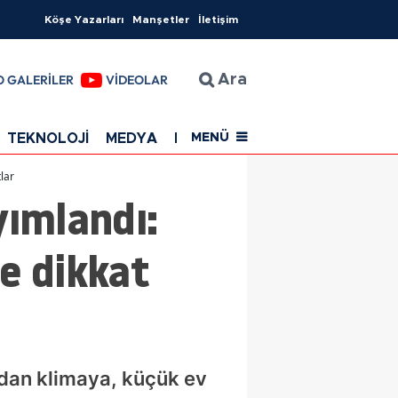
Köşe Yazarları
Manşetler
İletişim
O GALERİLER
VİDEOLAR
Ara
TEKNOLOJİ
MEDYA
EĞİTİM
SAĞLIK
Resmi Rekla
MENÜ
lar
ımlandı:
de dikkat
ndan klimaya, küçük ev