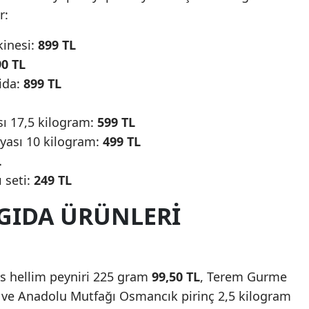
r:
kinesi:
899 TL
90 TL
vida:
899 TL
sı 17,5 kilogram:
599 TL
oyası 10 kilogram:
499 TL
L
 seti:
249 TL
 GIDA ÜRÜNLERI
 hellim peyniri 225 gram
99,50 TL
, Terem Gurme
ve Anadolu Mutfağı Osmancık pirinç 2,5 kilogram