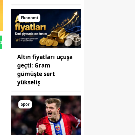
Ekonomi
tan Gönder
Altın fiyatları uçuşa
geçti: Gram
gümüşte sert
yükseliş
Spor