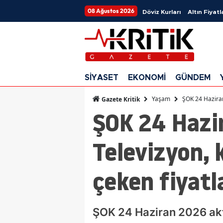
08 Ağustos 2026
Döviz Kurları
Altın Fiyatl
SİYASET
EKONOMİ
GÜNDEM
Yaşam
ŞOK 24 Haziran
Gazete Kritik
ŞOK 24 Hazi
Televizyon, 
çeken fiyatl
ŞOK 24 Haziran 2026 aktü