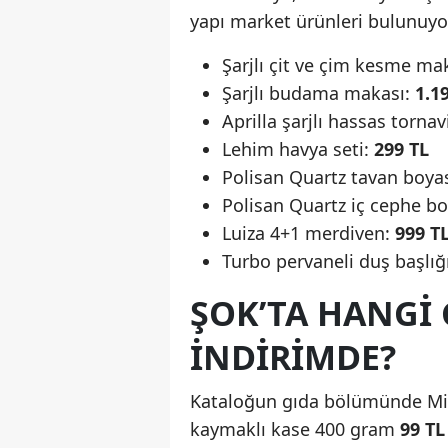
yapı market ürünleri bulunuyo
Şarjlı çit ve çim kesme ma
Şarjlı budama makası:
1.1
Aprilla şarjlı hassas torna
Lehim havya seti:
299 TL
Polisan Quartz tavan boya
Polisan Quartz iç cephe b
Luiza 4+1 merdiven:
999 T
Turbo pervaneli duş başlığı
ŞOK’TA HANGI
INDIRIMDE?
Kataloğun gıda bölümünde Mis
kaymaklı kase 400 gram
99 TL