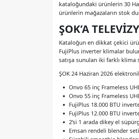
kataloğundaki ürünlerin 30 Haz
ürünlerin mağazaların stok du
ŞOK’A TELEVIZ
Kataloğun en dikkat çekici ür
FujiPlus inverter klimalar bulu
satışa sunulan iki farklı klima
ŞOK 24 Haziran 2026 elektronik
Onvo 65 inç Frameless U
Onvo 55 inç Frameless U
FujiPlus 18.000 BTU inverte
FujiPlus 12.000 BTU inverte
2’si 1 arada dikey el süpür
Emsan rendeli blender set