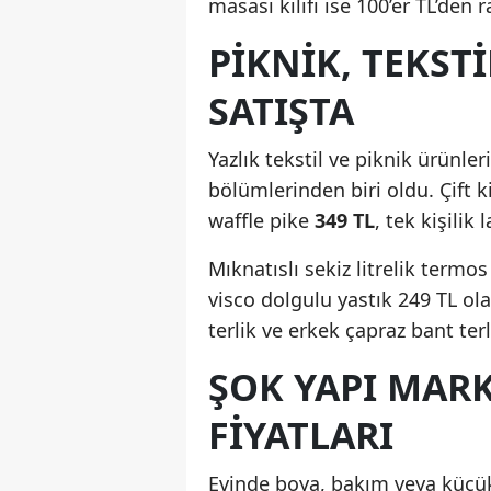
masası kılıfı ise 100’er TL’den r
PIKNIK, TEKST
SATIŞTA
Yazlık tekstil ve piknik ürünl
bölümlerinden biri oldu. Çift 
waffle pike
349 TL
, tek kişilik 
Mıknatıslı sekiz litrelik termos
visco dolgulu yastık 249 TL olar
terlik ve erkek çapraz bant terli
ŞOK YAPI MAR
FIYATLARI
Evinde boya, bakım veya küçük