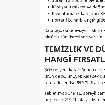
Sürahili smoothie blender
Kiwi şarjlı mikser ve doğra
Kiwi otomatik karıştırıcı 
Portatif buharlı kırışık gide
Katalogdaki televizyon, klima v
aktüel ürün listesinde yer aldı.
TEMIZLIK VE 
HANGI FIRSATL
ŞOK’un yeni kataloğunda ev tem
ürün de bulunuyor. Kelebek k
temizlik seti ise
599 TL
fiyatla 
Tablet mop 349 TL, spreyli cam 
organizer 219 TL olarak listelen