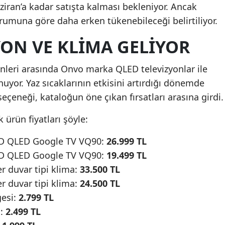
iran’a kadar satışta kalması bekleniyor. Ancak
rumuna göre daha erken tükenebileceği belirtiliyor.
YON VE KLIMA GELIYOR
ünleri arasında Onvo marka QLED televizyonlar ile
nuyor. Yaz sıcaklarının etkisini artırdığı dönemde
 seçeneği, kataloğun öne çıkan fırsatları arasına girdi.
 ürün fiyatları şöyle:
HD QLED Google TV VQ90:
26.999 TL
HD QLED Google TV VQ90:
19.499 TL
r duvar tipi klima:
33.500 TL
r duvar tipi klima:
24.500 TL
gesi:
2.799 TL
i:
2.499 TL