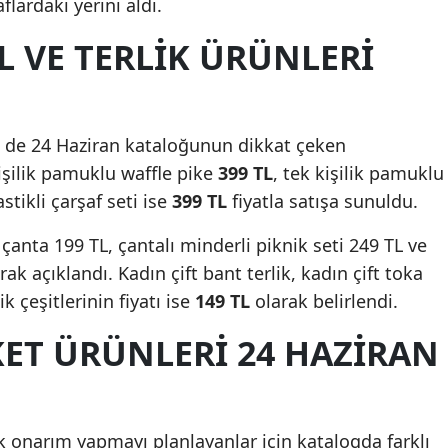
aflardaki yerini aldı.
IL VE TERLIK ÜRÜNLERI
eri de 24 Haziran kataloğunun dikkat çeken
kişilik pamuklu waffle pike
399 TL
, tek kişilik pamuklu
lastikli çarşaf seti ise
399 TL
fiyatla satışa sunuldu.
 çanta 199 TL, çantalı minderli piknik seti 249 TL ve
ak açıklandı. Kadın çift bant terlik, kadın çift toka
k çeşitlerinin fiyatı ise
149 TL
olarak belirlendi.
KET ÜRÜNLERI 24 HAZIRAN
 onarım yapmayı planlayanlar için katalogda farklı