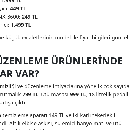
:
1.999 TL
yıcı:
449 TL
KMX-3600:
249 TL
rici:
1.499 TL
e küçük ev aletlerinin model ile fiyat bilgileri güncel
DÜZENLEME ÜRÜNLERINDE
AR VAR?
izliği ve düzenleme ihtiyaçlarına yönelik çok sayıda
urutmalık
799 TL
, ütü masası
999 TL
, 18 litrelik pedallı
satışa çıktı.
temizleme aparatı 149 TL ve iki katlı tekerlekli
di. Altılı elbise askısı, su emici banyo matı ve ütü